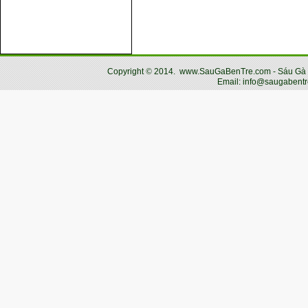
Copyright
©
2014.
www.SauGaBenTre.com - Sáu Gà Bến
Email: info@saugabentr