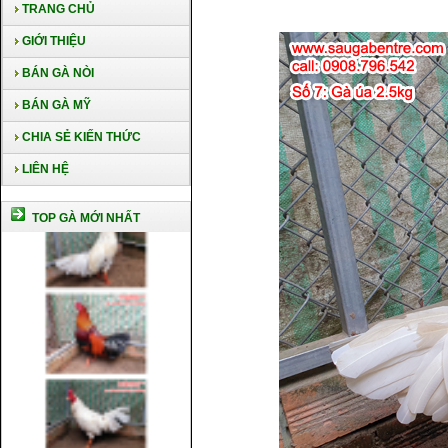
TRANG CHỦ
GIỚI THIỆU
BÁN GÀ NÒI
BÁN GÀ MỸ
CHIA SẺ KIẾN THỨC
LIÊN HỆ
TOP GÀ MỚI NHẤT