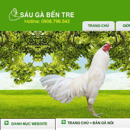
TRANG CHỦ
GIỚ
TRANG CHỦ
>
BÁN GÀ NÒI
DANH MỤC WEBSITE