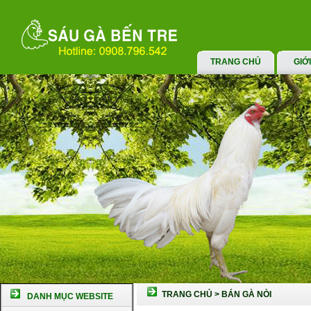
TRANG CHỦ
GIỚ
TRANG CHỦ
>
BÁN GÀ NÒI
DANH MỤC WEBSITE