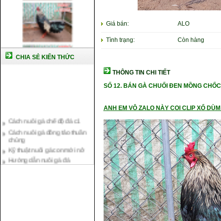
Giá bán:
ALO
Tình trạng:
Còn hàng
CHIA SẺ KIẾN THỨC
THÔNG TIN CHI TIẾT
SỐ 12.
BÁN GÀ CHUỐI ĐEN MỒNG CHỐC 
Cách nuôi gà chế độ đá c1
ANH EM VÔ ZALO NÀY COI CLIP XỔ DÙM 
Cách nuôi gà đông tảo thuần
chủng
Kỹ thuật nuôi gà con mới nở
Hướng dẫn nuôi gà đá
Tại sao bạn cần biết cách nuôi
gà chọi ?
Cách điều trị bệnh sổ mũi cho
gà