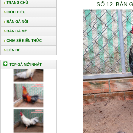
TRANG CHỦ
SỐ 12. BÁN
GIỚI THIỆU
BÁN GÀ NÒI
BÁN GÀ MỸ
CHIA SẺ KIẾN THỨC
LIÊN HỆ
TOP GÀ MỚI NHẤT