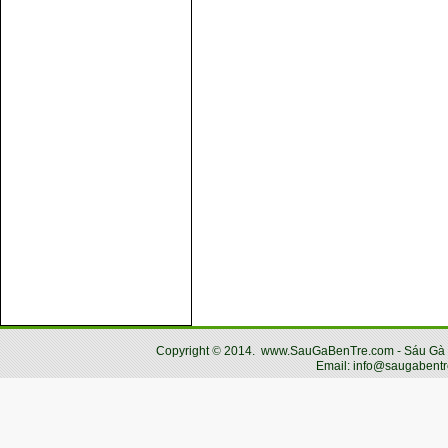
Copyright
©
2014.
www.SauGaBenTre.com - Sáu Gà Bến
Email: info@saugabentr