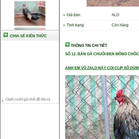
Giá bán:
ALO
Tình trạng:
Còn hàng
CHIA SẺ KIẾN THỨC
THÔNG TIN CHI TIẾT
SỐ 12.
BÁN GÀ CHUỐI ĐEN MỒNG CHỐC 
ANH EM VÔ ZALO NÀY COI CLIP XỔ DÙM 
Cách nuôi gà chế độ đá c1
Cách nuôi gà đông tảo thuần
chủng
Kỹ thuật nuôi gà con mới nở
Hướng dẫn nuôi gà đá
Tại sao bạn cần biết cách nuôi
gà chọi ?
Cách điều trị bệnh sổ mũi cho
gà