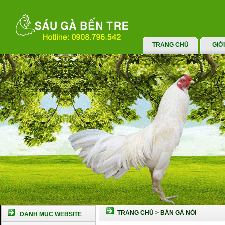
TRANG CHỦ
GIỚ
TRANG CHỦ
>
BÁN GÀ NÒI
DANH MỤC WEBSITE