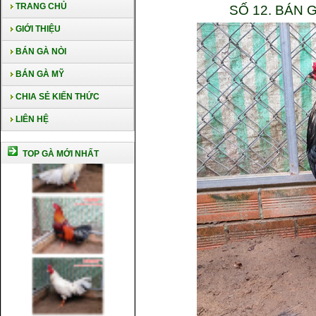
TRANG CHỦ
SỐ 12. BÁN
GIỚI THIỆU
BÁN GÀ NÒI
BÁN GÀ MỸ
CHIA SẺ KIẾN THỨC
LIÊN HỆ
TOP GÀ MỚI NHẤT