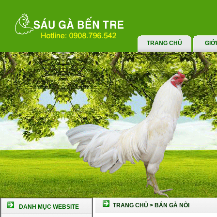
TRANG CHỦ
GIỚ
TRANG CHỦ
>
BÁN GÀ NÒI
DANH MỤC WEBSITE