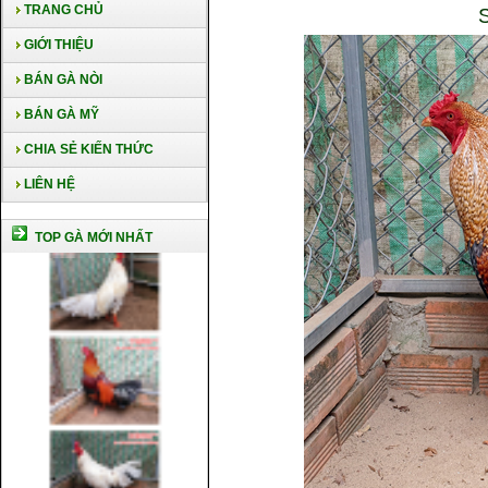
TRANG CHỦ
GIỚI THIỆU
BÁN GÀ NÒI
BÁN GÀ MỸ
CHIA SẺ KIẾN THỨC
LIÊN HỆ
TOP GÀ MỚI NHẤT