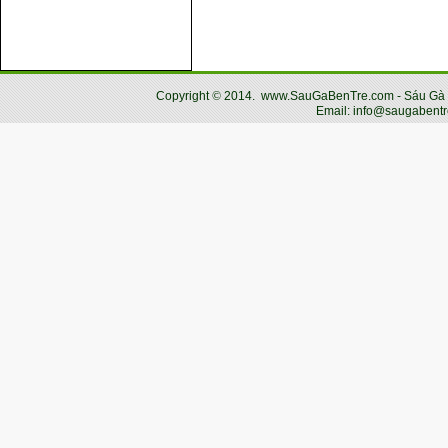
Copyright
©
2014.
www.SauGaBenTre.com - Sáu Gà Bến
Email: info@saugabentr