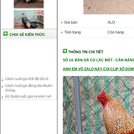
Giá bán:
ALO
Tình trạng:
Còn hàng
CHIA SẺ KIẾN THỨC
THÔNG TIN CHI TIẾT
SỐ 14.
BÁN GÀ CÚ LẮC MẶT -
CÂN NẶ
NG
ANH EM VÔ ZALO NÀY COI CLIP XỔ DÙM 
Cách nuôi gà chế độ đá c1
Cách nuôi gà đông tảo thuần
chủng
Kỹ thuật nuôi gà con mới nở
Hướng dẫn nuôi gà đá
Tại sao bạn cần biết cách nuôi
gà chọi ?
Cách điều trị bệnh sổ mũi cho
gà