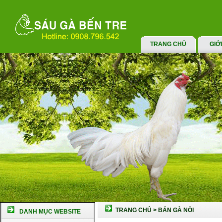
TRANG CHỦ
GIỚ
TRANG CHỦ
>
BÁN GÀ NÒI
DANH MỤC WEBSITE