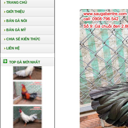
TRANG CHỦ
GIỚI THIỆU
BÁN GÀ NÒI
BÁN GÀ MỸ
CHIA SẺ KIẾN THỨC
LIÊN HỆ
TOP GÀ MỚI NHẤT