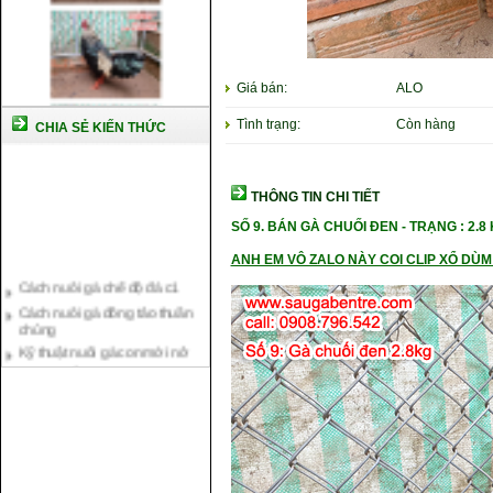
Giá bán:
ALO
Tình trạng:
Còn hàng
CHIA SẺ KIẾN THỨC
THÔNG TIN CHI TIẾT
SỐ 9.
BÁN GÀ CHUỐI ĐEN - TRẠN
G : 2.8
Cách nuôi gà chế độ đá c1
ANH EM VÔ ZALO NÀY COI CLIP XỔ DÙM 
Cách nuôi gà đông tảo thuần
chủng
Kỹ thuật nuôi gà con mới nở
Hướng dẫn nuôi gà đá
Tại sao bạn cần biết cách nuôi
gà chọi ?
Cách điều trị bệnh sổ mũi cho
gà