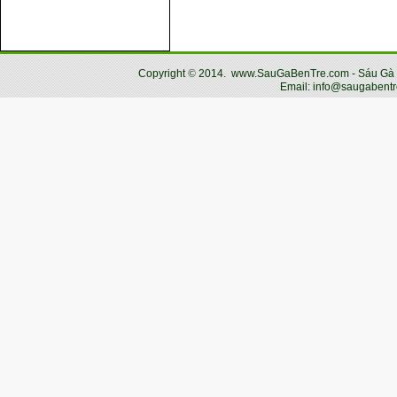
Copyright
©
2014.
www.SauGaBenTre.com - Sáu Gà Bến
Email: info@saugabentr