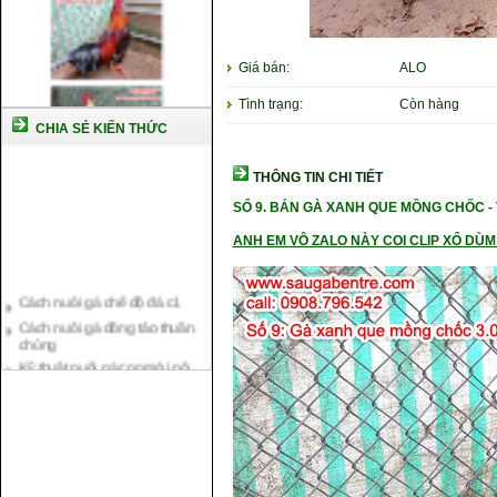
Giá bán:
ALO
Tình trạng:
Còn hàng
CHIA SẺ KIẾN THỨC
THÔNG TIN CHI TIẾT
SỐ 9.
BÁN GÀ XANH QUE MỒNG CHỐC -
ANH EM VÔ ZALO NÀY COI CLIP XỔ DÙM 
Cách nuôi gà chế độ đá c1
Cách nuôi gà đông tảo thuần
chủng
Kỹ thuật nuôi gà con mới nở
Hướng dẫn nuôi gà đá
Tại sao bạn cần biết cách nuôi
gà chọi ?
Cách điều trị bệnh sổ mũi cho
gà