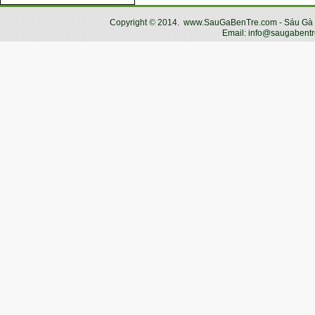
Copyright
©
2014.
www.SauGaBenTre.com - Sáu Gà Bến
Email: info@saugabentr