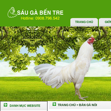
TRANG CHỦ
GIỚ
TRANG CHỦ
>
BÁN GÀ NÒI
DANH MỤC WEBSITE