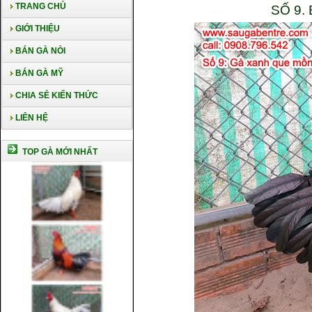
TRANG CHỦ
SỐ 9.
GIỚI THIỆU
BÁN GÀ NÒI
BÁN GÀ MỸ
CHIA SẺ KIẾN THỨC
LIÊN HỆ
TOP GÀ MỚI NHẤT
Cách nuôi gà chế độ đá c1