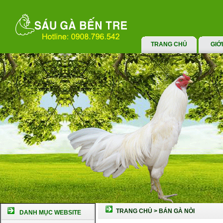
TRANG CHỦ
GIỚ
TRANG CHỦ
>
BÁN GÀ NÒI
DANH MỤC WEBSITE