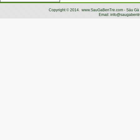
Copyright
©
2014.
www.SauGaBenTre.com - Sáu Gà Bến
Email: info@saugabentr