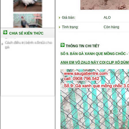
Cách nuôi gà đông tảo thuần
chủng
Kỹ thuật nuôi gà con mới nở
Giá bán:
ALO
Hướng dẫn nuôi gà đá
Tại sao bạn cần biết cách nuôi
Tình trạng:
Còn hàng
gà chọi ?
CHIA SẺ KIẾN THỨC
Cách điều trị bệnh sổ mũi cho
gà
THÔNG TIN CHI TIẾT
SỐ 9.
BÁN GÀ XANH QUE MỒNG CHỐC -
ANH EM VÔ ZALO NÀY COI CLIP XỔ DÙM 