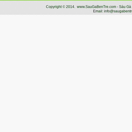
Copyright
©
2014.
www.SauGaBenTre.com - Sáu Gà Bến
Email: info@saugabentr