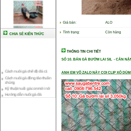
Giá bán:
ALO
Tình trạng:
Còn hàng
CHIA SẺ KIẾN THỨC
THÔNG TIN CHI TIẾT
SỐ 10.
BÁN GÀ BƯỚM LAI SIL -
CÂN NẶ
Cách nuôi gà chế độ đá c1
Cách nuôi gà đông tảo thuần
ANH EM VÔ ZALO NÀY COI CLIP XỔ DÙM 
chủng
Kỹ thuật nuôi gà con mới nở
Hướng dẫn nuôi gà đá
Tại sao bạn cần biết cách nuôi
gà chọi ?
Cách điều trị bệnh sổ mũi cho
gà