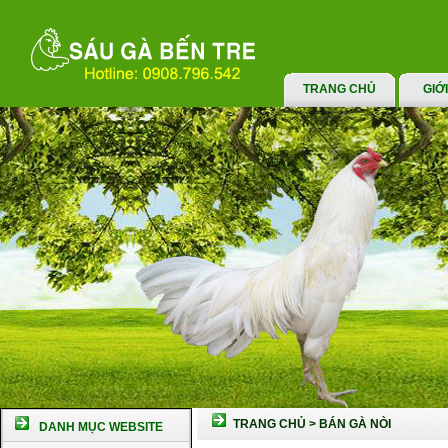
TRANG CHỦ
GIỚ
TRANG CHỦ
>
BÁN GÀ NÒI
DANH MỤC WEBSITE