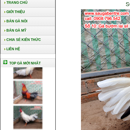
TRANG CHỦ
S
GIỚI THIỆU
BÁN GÀ NÒI
BÁN GÀ MỸ
CHIA SẺ KIẾN THỨC
LIÊN HỆ
TOP GÀ MỚI NHẤT