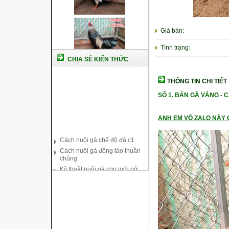
Giá bán:
Tình trạng:
CHIA SẺ KIẾN THỨC
THÔNG TIN CHI TIẾT
SỐ 1. BÁN GÀ VÀNG -
ANH EM VÔ ZALO NÀY C
Cách nuôi gà chế độ đá c1
Cách nuôi gà đông tảo thuần
chủng
Kỹ thuật nuôi gà con mới nở
Hướng dẫn nuôi gà đá
Tại sao bạn cần biết cách nuôi
gà chọi ?
Cách điều trị bệnh sổ mũi cho
gà