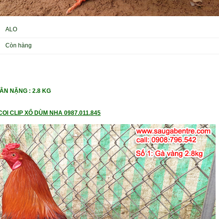
ALO
Còn hàng
 CÂN NẶNG
: 2.8 KG
OI CLIP XỔ DÙM NHA 0987.011.845