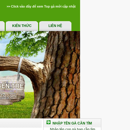
>> Click vào đây để xem Top gà mới cập nhật
KIẾN THỨC
LIÊN HỆ
NHẬP TÊN GÀ CẦN TÌM
Nhập tên con gà bạn cần tìm