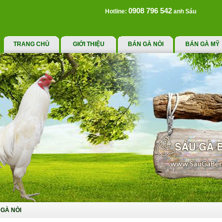
0908 796 542
Hotline:
anh Sáu
TRANG CHỦ
GIỚI THIỆU
BÁN GÀ NÒI
BÁN GÀ MỸ
GÀ NÒI