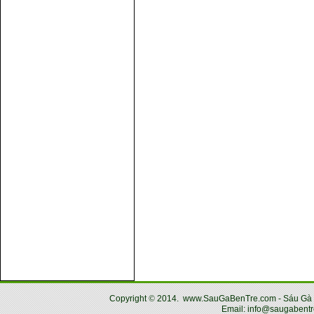
Copyright
©
2014.
www.SauGaBenTre.com - Sáu Gà Bến
Email: info@saugabentr