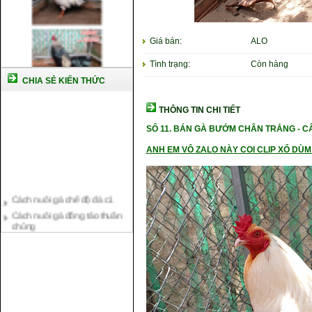
Giá bán:
ALO
Tình trạng:
Còn hàng
CHIA SẺ KIẾN THỨC
THÔNG TIN CHI TIẾT
SỐ 11.
BÁN GÀ BƯỚM CHÂN TRẮNG -
C
ANH EM VÔ ZALO NÀY COI CLIP XỔ DÙM 
Cách nuôi gà chế độ đá c1
Cách nuôi gà đông tảo thuần
chủng
Kỹ thuật nuôi gà con mới nở
Hướng dẫn nuôi gà đá
Tại sao bạn cần biết cách nuôi
gà chọi ?
Cách điều trị bệnh sổ mũi cho
gà