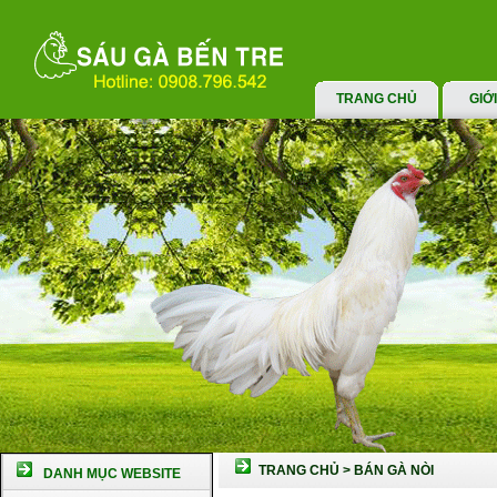
TRANG CHỦ
GIỚ
TRANG CHỦ
>
BÁN GÀ NÒI
DANH MỤC WEBSITE