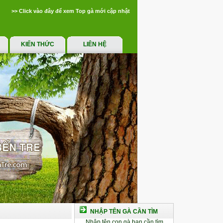
>> Click vào đây để xem Top gà mới cập nhật
KIẾN THỨC
LIÊN HỆ
NHẬP TÊN GÀ CẦN TÌM
Nhập tên con gà bạn cần tìm