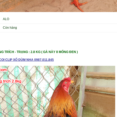
ALO
Còn hàng
G TRÍCH - TRẠNG : 2.8 KG ( GÀ NÀY 8 MỐNG ĐEN )
OI CLIP XỔ DÙM NHA 0987.011.845