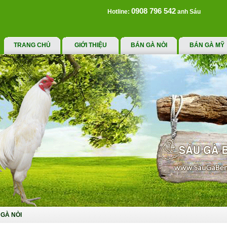
0908 796 542
Hotline:
anh Sáu
TRANG CHỦ
GIỚI THIỆU
BÁN GÀ NÒI
BÁN GÀ MỸ
GÀ NÒI