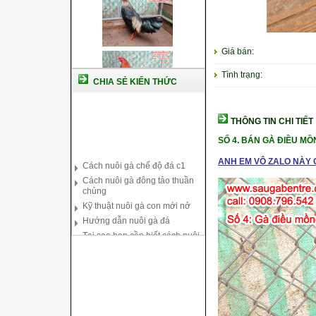
Giá bán:
Tình trạng:
CHIA SẺ KIẾN THỨC
THÔNG TIN CHI TIẾT
SỐ 4. BÁN GÀ ĐIỀU MỒN
Cách nuôi gà chế độ đá c1
Cách nuôi gà đông tảo thuần
ANH EM VÔ ZALO NÀY C
chủng
Kỹ thuật nuôi gà con mới nở
Hướng dẫn nuôi gà đá
Tại sao bạn cần biết cách nuôi
gà chọi ?
Cách điều trị bệnh sổ mũi cho
gà