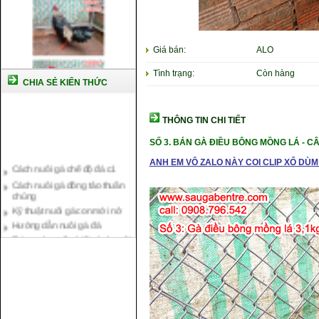
Giá bán:
ALO
Tình trạng:
Còn hàng
CHIA SẺ KIẾN THỨC
THÔNG TIN CHI TIẾT
SỐ 3. BÁN GÀ ĐIỀU BÔNG MỒNG LÁ -
CÂ
Cách nuôi gà chế độ đá c1
ANH EM VÔ ZALO NÀY COI CLIP XỔ DÙM 
Cách nuôi gà đông tảo thuần
chủng
Kỹ thuật nuôi gà con mới nở
Hướng dẫn nuôi gà đá
Tại sao bạn cần biết cách nuôi
gà chọi ?
Cách điều trị bệnh sổ mũi cho
gà