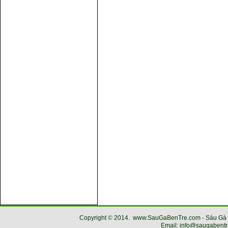
Copyright
©
2014.
www.SauGaBenTre.com - Sáu Gà Bến
Email: info@saugabentr