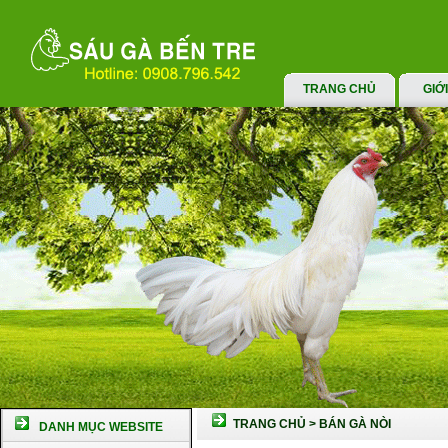
TRANG CHỦ
GIỚ
TRANG CHỦ
>
BÁN GÀ NÒI
DANH MỤC WEBSITE