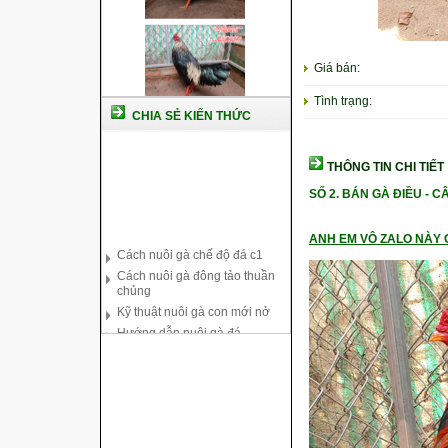
Giá bán:
Tình trạng:
CHIA SẺ KIẾN THỨC
THÔNG TIN CHI TIẾT
SỐ 2. BÁN GÀ ĐIỀU - 
Cách nuôi gà chế độ đá c1
Cách nuôi gà đông tảo thuần
ANH EM VÔ ZALO NÀY C
chủng
Kỹ thuật nuôi gà con mới nở
Hướng dẫn nuôi gà đá
Tại sao bạn cần biết cách nuôi
gà chọi ?
Cách điều trị bệnh sổ mũi cho
gà