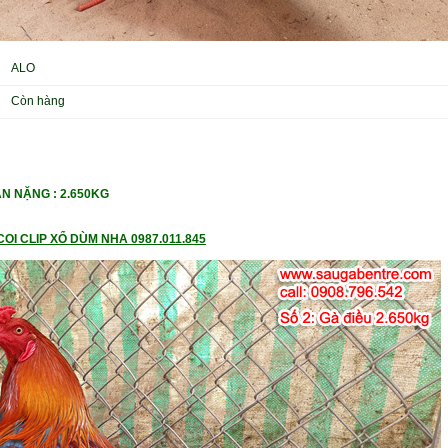
ALO
Còn hàng
CÂN NẶNG
: 2.650KG
OI CLIP XỔ DÙM NHA 0987.011.845