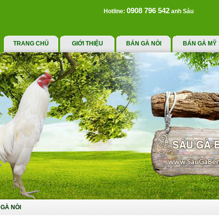
0908 796 542
Hotline:
anh Sáu
TRANG CHỦ
GIỚI THIỆU
BÁN GÀ NÒI
BÁN GÀ MỸ
GÀ NÒI