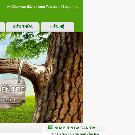
>> Click vào đây để xem Top gà mới cập nhật
KIẾN THỨC
LIÊN HỆ
NHẬP TÊN GÀ CẦN TÌM
Nhập tên con gà bạn cần tìm