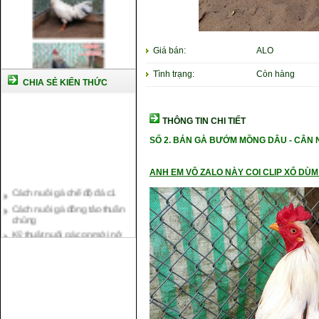
Giá bán:
ALO
Tình trạng:
Còn hàng
CHIA SẺ KIẾN THỨC
THÔNG TIN CHI TIẾT
SỐ 2. BÁN GÀ BƯỚM MỒNG DÂU - CÂN
ANH EM VÔ ZALO NÀY COI CLIP XỔ DÙM 
Cách nuôi gà chế độ đá c1
Cách nuôi gà đông tảo thuần
chủng
Kỹ thuật nuôi gà con mới nở
Hướng dẫn nuôi gà đá
Tại sao bạn cần biết cách nuôi
gà chọi ?
Cách điều trị bệnh sổ mũi cho
gà