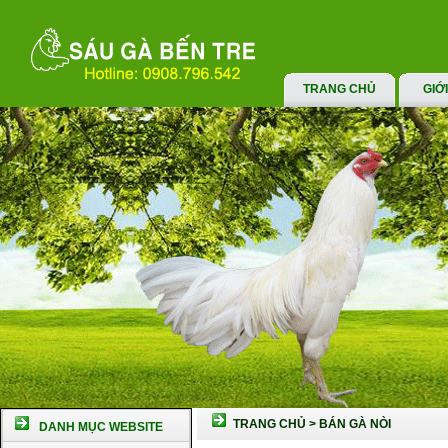
TRANG CHỦ
GIỚ
TRANG CHỦ
>
BÁN GÀ NÒI
DANH MỤC WEBSITE