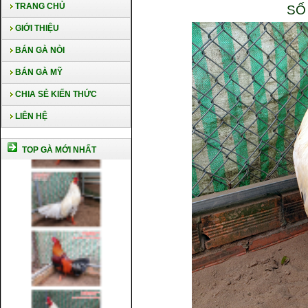
TRANG CHỦ
SỐ
GIỚI THIỆU
BÁN GÀ NÒI
BÁN GÀ MỸ
CHIA SẺ KIẾN THỨC
LIÊN HỆ
TOP GÀ MỚI NHẤT