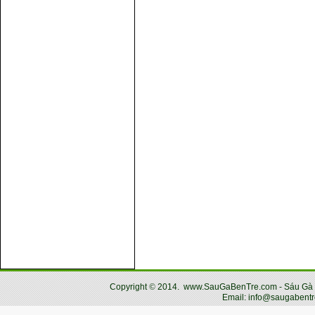
Copyright
©
2014.
www.SauGaBenTre.com - Sáu Gà Bến
Email: info@saugabentr