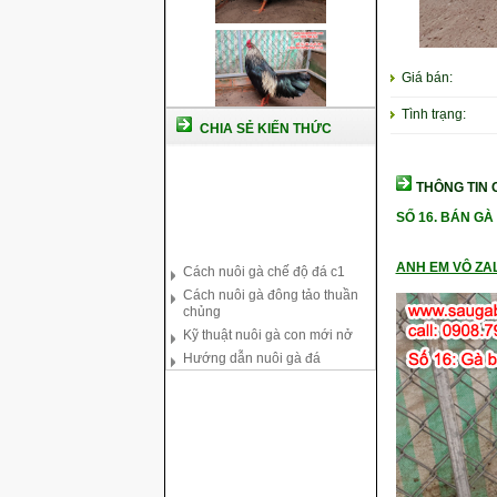
Giá bán:
Tình trạng:
CHIA SẺ KIẾN THỨC
THÔNG TIN C
SỐ 16.
BÁN GÀ 
Cách nuôi gà chế độ đá c1
Cách nuôi gà đông tảo thuần
chủng
ANH EM VÔ ZAL
Kỹ thuật nuôi gà con mới nở
Hướng dẫn nuôi gà đá
Tại sao bạn cần biết cách nuôi
gà chọi ?
Cách điều trị bệnh sổ mũi cho
gà