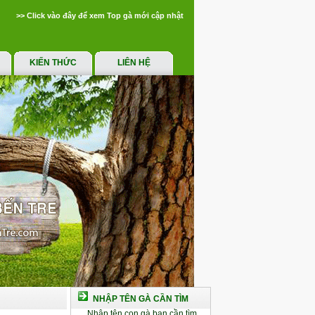
>> Click vào đây để xem Top gà mới cập nhật
KIẾN THỨC
LIÊN HỆ
NHẬP TÊN GÀ CẦN TÌM
Nhập tên con gà bạn cần tìm