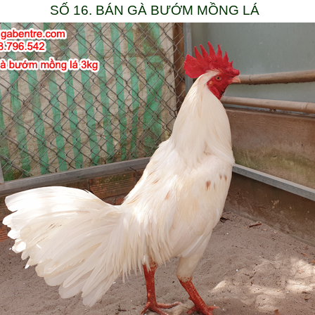
SỐ 16. BÁN GÀ BƯỚM MỒNG LÁ