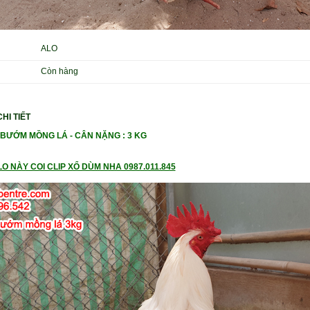
ALO
Còn hàng
HI TIẾT
BƯỚM MỒNG LÁ -
CÂN NẶ
NG : 3 KG
O NÀY COI CLIP XỔ DÙM NHA 0987.011.845