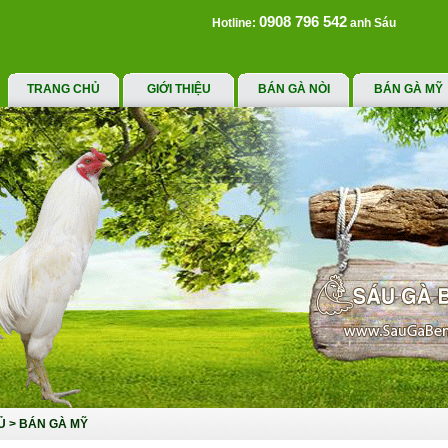
0908 796 542
Hotline:
anh Sáu
TRANG CHỦ
GIỚI THIỆU
BÁN GÀ NÒI
BÁN GÀ MỸ
Ủ
>
BÁN GÀ MỸ