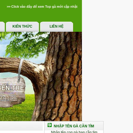
>> Click vào đây để xem Top gà mới cập nhật
KIẾN THỨC
LIÊN HỆ
NHẬP TÊN GÀ CẦN TÌM
Nhập tên con gà bạn cần tìm