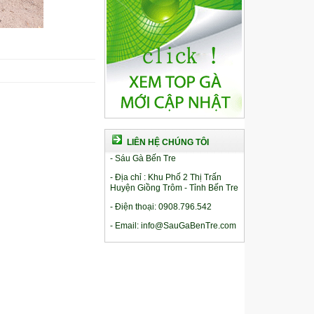
LIÊN HỆ CHÚNG TÔI
- Sáu Gà Bến Tre
- Địa chỉ : Khu Phố 2 Thị Trấn
Huyện Giồng Trôm - Tỉnh Bến Tre
- Điện thoại: 0908.796.542
- Email: info@SauGaBenTre.com