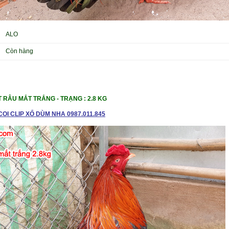
ALO
Còn hàng
T RÂU MẮT TRẮNG - TRẠNG : 2.8 KG
OI CLIP XỔ DÙM NHA 0987.011.845