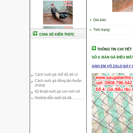
Giá bán:
Tình trạng:
CHIA SẺ KIẾN THỨC
THÔNG TIN CHI TIẾT
SỐ 4. BÁN GÀ ĐIỀU MẶ
Cách nuôi gà chế độ đá c1
ANH EM VÔ ZALO NÀY C
Cách nuôi gà đông tảo thuần
chủng
Kỹ thuật nuôi gà con mới nở
Hướng dẫn nuôi gà đá
Tại sao bạn cần biết cách nuôi
gà chọi ?
Cách điều trị bệnh sổ mũi cho
gà