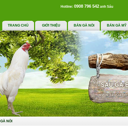
0908 796 542
Hotline:
anh Sáu
TRANG CHỦ
GIỚI THIỆU
BÁN GÀ NÒI
BÁN GÀ MỸ
GÀ NÒI