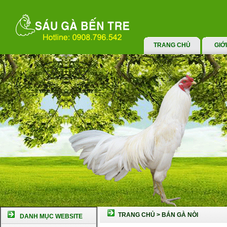
TRANG CHỦ
GIỚ
TRANG CHỦ
>
BÁN GÀ NÒI
DANH MỤC WEBSITE