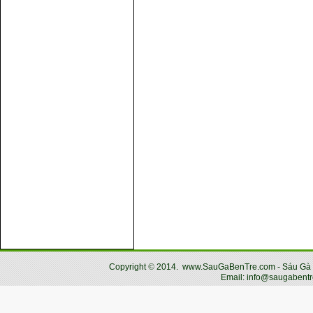
Copyright
©
2014.
www.SauGaBenTre.com - Sáu Gà Bến
Email: info@saugabentr