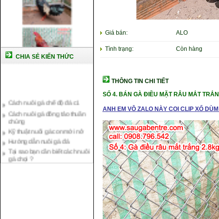
Giá bán:
ALO
Tình trạng:
Còn hàng
CHIA SẺ KIẾN THỨC
THÔNG TIN CHI TIẾT
Cách nuôi gà chế độ đá c1
SỐ 4. BÁN GÀ ĐIỀU MẶT RÂU MẮT TRẮNG
Cách nuôi gà đông tảo thuần
chủng
ANH EM VÔ ZALO NÀY COI CLIP XỔ DÙM 
Kỹ thuật nuôi gà con mới nở
Hướng dẫn nuôi gà đá
Tại sao bạn cần biết cách nuôi
gà chọi ?
Cách điều trị bệnh sổ mũi cho
gà