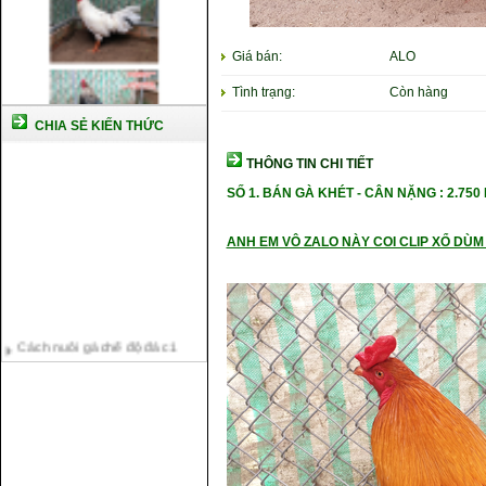
Giá bán:
ALO
Tình trạng:
Còn hàng
CHIA SẺ KIẾN THỨC
THÔNG TIN CHI TIẾT
SỐ 1. BÁN GÀ KHÉT - CÂN NẶNG
: 2.750
ANH EM VÔ ZALO NÀY COI CLIP XỔ DÙM 
Cách nuôi gà chế độ đá c1
Cách nuôi gà đông tảo thuần
chủng
Kỹ thuật nuôi gà con mới nở
Hướng dẫn nuôi gà đá
Tại sao bạn cần biết cách nuôi
gà chọi ?
Cách điều trị bệnh sổ mũi cho
gà