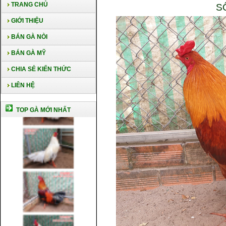
TRANG CHỦ
S
GIỚI THIỆU
BÁN GÀ NÒI
BÁN GÀ MỸ
CHIA SẺ KIẾN THỨC
LIÊN HỆ
TOP GÀ MỚI NHẤT