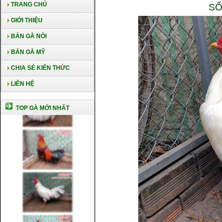
TRANG CHỦ
SỐ
GIỚI THIỆU
BÁN GÀ NÒI
BÁN GÀ MỸ
CHIA SẺ KIẾN THỨC
LIÊN HỆ
TOP GÀ MỚI NHẤT