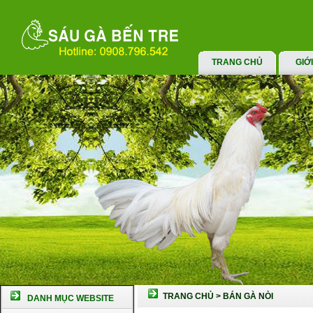
TRANG CHỦ
GIỚ
TRANG CHỦ
>
BÁN GÀ NÒI
DANH MỤC WEBSITE