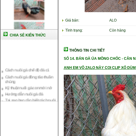
Giá bán:
ALO
Tình trạng:
Còn hàng
CHIA SẺ KIẾN THỨC
THÔNG TIN CHI TIẾT
SỐ 14.
BÁN GÀ ÚA MỒNG CHỐC -
CÂN N
Cách nuôi gà chế độ đá c1
ANH EM VÔ ZALO NÀY COI CLIP XỔ DÙM 
Cách nuôi gà đông tảo thuần
chủng
Kỹ thuật nuôi gà con mới nở
Hướng dẫn nuôi gà đá
Tại sao bạn cần biết cách nuôi
gà chọi ?
Cách điều trị bệnh sổ mũi cho
gà