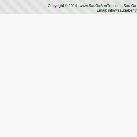
Copyright
©
2014.
www.SauGaBenTre.com - Sáu Gà Bến
Email: info@saugabentr