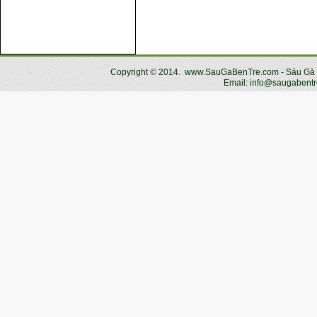
Copyright
©
2014.
www.SauGaBenTre.com - Sáu Gà Bến
Email: info@saugabentr