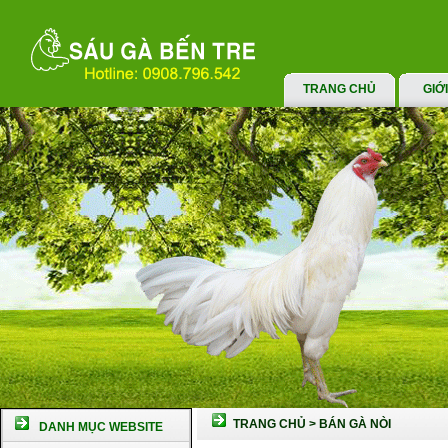
TRANG CHỦ
GIỚ
TRANG CHỦ
>
BÁN GÀ NÒI
DANH MỤC WEBSITE