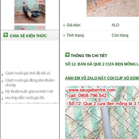
Giá bán:
ALO
Tình trạng:
Còn hàng
CHIA SẺ KIẾN THỨC
THÔNG TIN CHI TIẾT
SỐ 12.
BÁN GÀ QUE 2 CỰA ĐEN MỒNG L
Cách nuôi gà chế độ đá c1
Cách nuôi gà đông tảo thuần
chủng
ANH EM VÔ ZALO NÀY COI CLIP XỔ DÙM 
Kỹ thuật nuôi gà con mới nở
Hướng dẫn nuôi gà đá
Tại sao bạn cần biết cách nuôi
gà chọi ?
Cách điều trị bệnh sổ mũi cho
gà