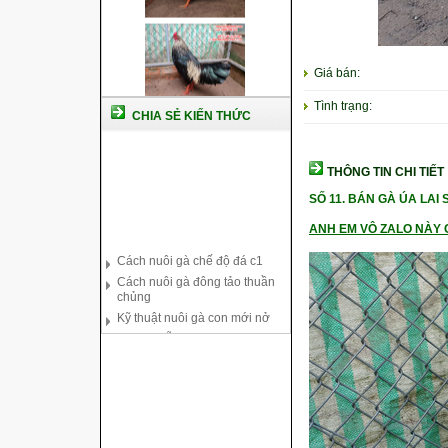
Giá bán:
Tình trạng:
CHIA SẺ KIẾN THỨC
THÔNG TIN CHI TIẾT
SỐ 11.
BÁN GÀ ÚA LAI S
Cách nuôi gà chế độ đá c1
ANH EM VÔ ZALO NÀY C
Cách nuôi gà đông tảo thuần
chủng
Kỹ thuật nuôi gà con mới nở
Hướng dẫn nuôi gà đá
Tại sao bạn cần biết cách nuôi
gà chọi ?
Cách điều trị bệnh sổ mũi cho
gà