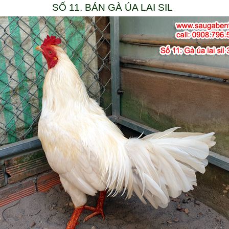
SỐ 11. BÁN GÀ ÚA LAI SIL