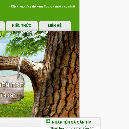
>> Click vào đây để xem Top gà mới cập nhật
KIẾN THỨC
LIÊN HỆ
NHẬP TÊN GÀ CẦN TÌM
Nhập tên con gà bạn cần tìm