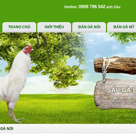
0908 796 542
Hotline:
anh Sáu
TRANG CHỦ
GIỚI THIỆU
BÁN GÀ NÒI
BÁN GÀ MỸ
GÀ NÒI