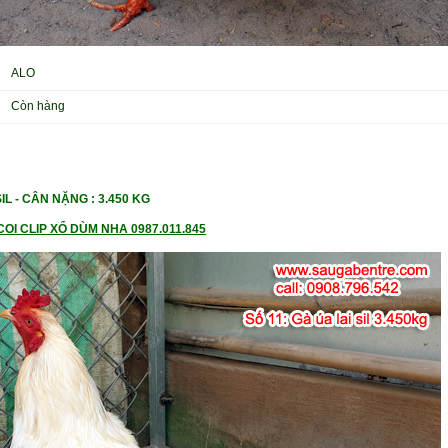
ALO
Còn hàng
IL -
CÂN NẶ
NG : 3.450 KG
OI CLIP XỔ DÙM NHA 0987.011.845