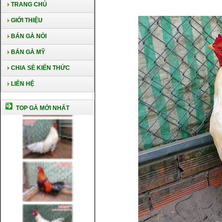
TRANG CHỦ
GIỚI THIỆU
BÁN GÀ NÒI
BÁN GÀ MỸ
CHIA SẺ KIẾN THỨC
LIÊN HỆ
TOP GÀ MỚI NHẤT