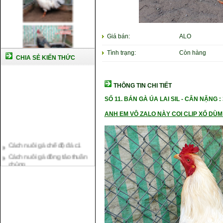
Giá bán:
ALO
Tình trạng:
Còn hàng
CHIA SẺ KIẾN THỨC
THÔNG TIN CHI TIẾT
SỐ 11.
BÁN GÀ ÚA LAI SIL -
CÂN NẶ
NG :
ANH EM VÔ ZALO NÀY COI CLIP XỔ DÙM 
Cách nuôi gà chế độ đá c1
Cách nuôi gà đông tảo thuần
chủng
Kỹ thuật nuôi gà con mới nở
Hướng dẫn nuôi gà đá
Tại sao bạn cần biết cách nuôi
gà chọi ?
Cách điều trị bệnh sổ mũi cho
gà