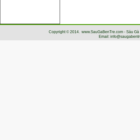
Copyright
©
2014.
www.SauGaBenTre.com - Sáu Gà Bến
Email: info@saugabentr