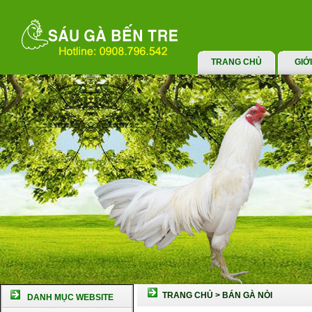
TRANG CHỦ
GIỚ
TRANG CHỦ
>
BÁN GÀ NÒI
DANH MỤC WEBSITE