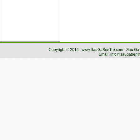
Copyright
©
2014.
www.SauGaBenTre.com - Sáu Gà Bến
Email: info@saugabentr