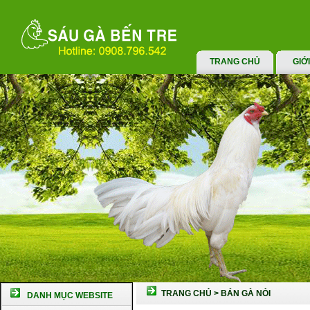
TRANG CHỦ
GIỚ
TRANG CHỦ
>
BÁN GÀ NÒI
DANH MỤC WEBSITE