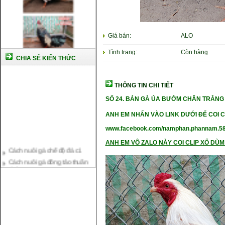
Giá bán:
ALO
Tình trạng:
Còn hàng
CHIA SẺ KIẾN THỨC
THÔNG TIN CHI TIẾT
SỐ 24.
BÁN GÀ ÚA BƯỚM CHÂN TRẮNG 
ANH EM NHẤN VÀO LINK DƯỚI ĐỂ COI C
www.facebook.com/namphan.phannam.5
Cách nuôi gà chế độ đá c1
ANH EM VÔ ZALO NÀY COI CLIP XỔ DÙM 
Cách nuôi gà đông tảo thuần
chủng
Kỹ thuật nuôi gà con mới nở
Hướng dẫn nuôi gà đá
Tại sao bạn cần biết cách nuôi
gà chọi ?
Cách điều trị bệnh sổ mũi cho
gà