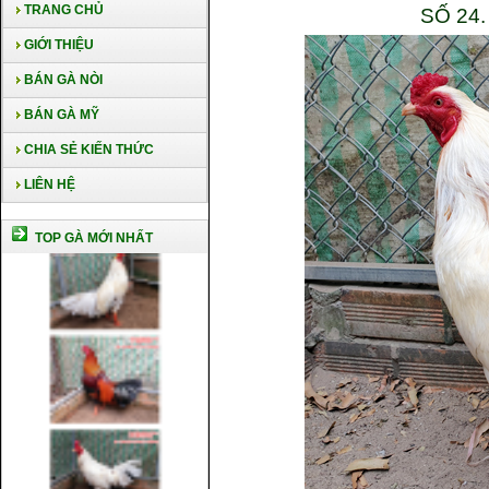
TRANG CHỦ
SỐ 24
GIỚI THIỆU
BÁN GÀ NÒI
BÁN GÀ MỸ
CHIA SẺ KIẾN THỨC
LIÊN HỆ
TOP GÀ MỚI NHẤT