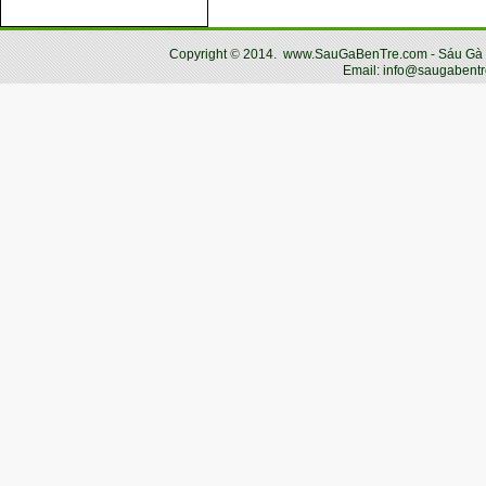
Copyright
©
2014.
www.SauGaBenTre.com - Sáu Gà Bến
Email: info@saugabentr