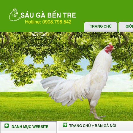
TRANG CHỦ
GIỚ
TRANG CHỦ
>
BÁN GÀ NÒI
DANH MỤC WEBSITE