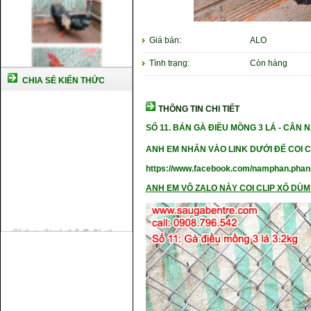
Giá bán:
ALO
Tình trạng:
Còn hàng
CHIA SẺ KIẾN THỨC
THÔNG TIN CHI TIẾT
SỐ 11.
BÁN GÀ ĐIỀU MỒNG 3 LÁ -
CÂN N
ANH EM NHẤN VÀO LINK DƯỚI ĐỂ COI C
https://www.facebook.com/namphan.ph
ANH EM VÔ ZALO NÀY COI CLIP XỔ DÙM 
Cách nuôi gà chế độ đá c1
Cách nuôi gà đông tảo thuần
chủng
Kỹ thuật nuôi gà con mới nở
Hướng dẫn nuôi gà đá
Tại sao bạn cần biết cách nuôi
gà chọi ?
Cách điều trị bệnh sổ mũi cho