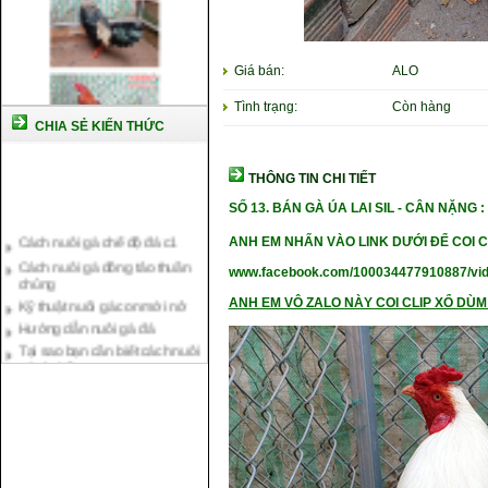
Giá bán:
ALO
Tình trạng:
Còn hàng
CHIA SẺ KIẾN THỨC
THÔNG TIN CHI TIẾT
SỐ 13.
BÁN GÀ ÚA LAI SIL -
CÂN NẶ
NG :
Cách nuôi gà chế độ đá c1
Cách nuôi gà đông tảo thuần
ANH EM NHẤN VÀO LINK DƯỚI ĐỂ COI C
chủng
www.facebook.com/100034477910887/vi
Kỹ thuật nuôi gà con mới nở
Hướng dẫn nuôi gà đá
ANH EM VÔ ZALO NÀY COI CLIP XỔ DÙM 
Tại sao bạn cần biết cách nuôi
gà chọi ?
Cách điều trị bệnh sổ mũi cho
gà