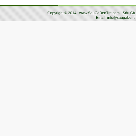
Copyright
©
2014.
www.SauGaBenTre.com - Sáu Gà Bến
Email: info@saugabentr