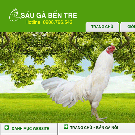
TRANG CHỦ
GIỚ
TRANG CHỦ
>
BÁN GÀ NÒI
DANH MỤC WEBSITE