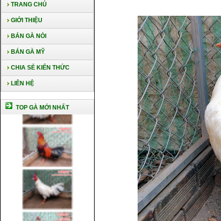
TRANG CHỦ
GIỚI THIỆU
BÁN GÀ NÒI
BÁN GÀ MỸ
CHIA SẺ KIẾN THỨC
LIÊN HỆ
TOP GÀ MỚI NHẤT