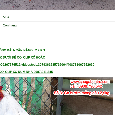
ALO
Còn hàng
MỒNG DÂU-
CÂN NẶNG : 2.9 KG
K DƯỚI ĐỂ COI CLIP XỔ HOẶC
009267576519/videos/pcb.3079361585716064/408731067652630
OI CLIP XỔ DÙM NHA 0987.011.845