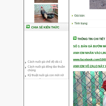
Giá bán:
Tình trạng:
CHIA SẺ KIẾN THỨC
THÔNG TIN CHI TIẾT
SỐ 3. BÁN GÀ BƯỚM 
Cách nuôi gà chế độ đá c1
ANH EM NHẤN VÀO LIN
Cách nuôi gà đông tảo thuần
chủng
www.facebook.com/100
Kỹ thuật nuôi gà con mới nở
ANH EM VÔ ZALO NÀY C
Hướng dẫn nuôi gà đá
Tại sao bạn cần biết cách nuôi
gà chọi ?
Cách điều trị bệnh sổ mũi cho
gà