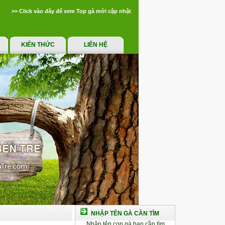
>> Click vào đây để xem Top gà mới cập nhật
KIẾN THỨC
LIÊN HỆ
NHẬP TÊN GÀ CẦN TÌM
Nhập tên con gà bạn cần tìm