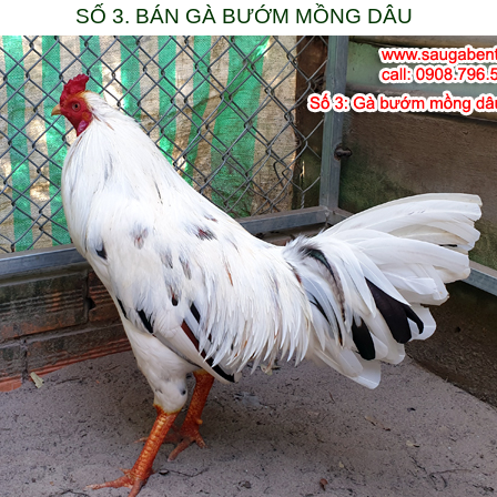
SỐ 3. BÁN GÀ BƯỚM MỒNG DÂU