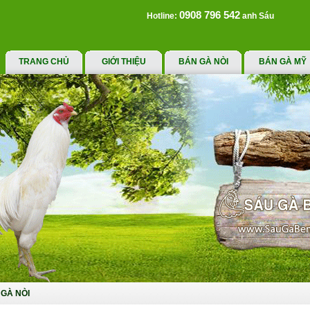
0908 796 542
Hotline:
anh Sáu
TRANG CHỦ
GIỚI THIỆU
BÁN GÀ NÒI
BÁN GÀ MỸ
GÀ NÒI