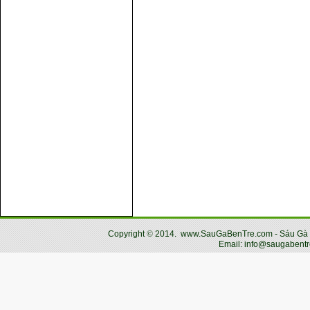
Copyright
©
2014.
www.SauGaBenTre.com - Sáu Gà Bến
Email: info@saugabentr