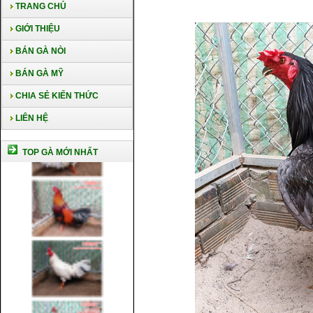
TRANG CHỦ
GIỚI THIỆU
BÁN GÀ NÒI
BÁN GÀ MỸ
CHIA SẺ KIẾN THỨC
LIÊN HỆ
TOP GÀ MỚI NHẤT