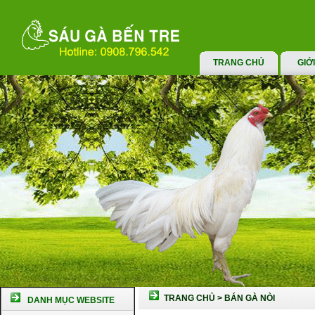
TRANG CHỦ
GIỚ
TRANG CHỦ
>
BÁN GÀ NÒI
DANH MỤC WEBSITE