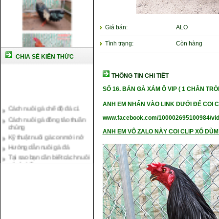
Giá bán:
ALO
Tình trạng:
Còn hàng
CHIA SẺ KIẾN THỨC
THÔNG TIN CHI TIẾT
SỐ 16.
BÁN GÀ XÁM Ô VIP ( 1 CHÂN TR
Cách nuôi gà chế độ đá c1
ANH EM NHẤN VÀO LINK DƯỚI ĐỂ COI C
Cách nuôi gà đông tảo thuần
chủng
www.facebook.com/100002695100984/vi
Kỹ thuật nuôi gà con mới nở
ANH EM VÔ ZALO NÀY COI CLIP XỔ DÙM 
Hướng dẫn nuôi gà đá
Tại sao bạn cần biết cách nuôi
gà chọi ?
Cách điều trị bệnh sổ mũi cho
gà