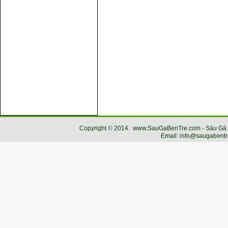
Copyright
©
2014.
www.SauGaBenTre.com - Sáu Gà Bến
Email: info@saugabentr