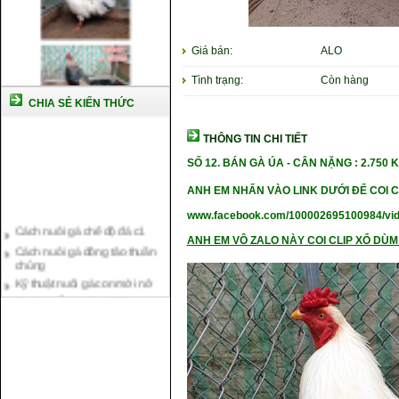
Giá bán:
ALO
Tình trạng:
Còn hàng
CHIA SẺ KIẾN THỨC
THÔNG TIN CHI TIẾT
SỐ 12.
BÁN GÀ ÚA -
CÂN NẶ
NG : 2.750 
ANH EM NHẤN VÀO LINK DƯỚI ĐỂ COI C
Cách nuôi gà chế độ đá c1
www.facebook.com/100002695100984/vi
Cách nuôi gà đông tảo thuần
chủng
ANH EM VÔ ZALO NÀY COI CLIP XỔ DÙM 
Kỹ thuật nuôi gà con mới nở
Hướng dẫn nuôi gà đá
Tại sao bạn cần biết cách nuôi
gà chọi ?
Cách điều trị bệnh sổ mũi cho
gà