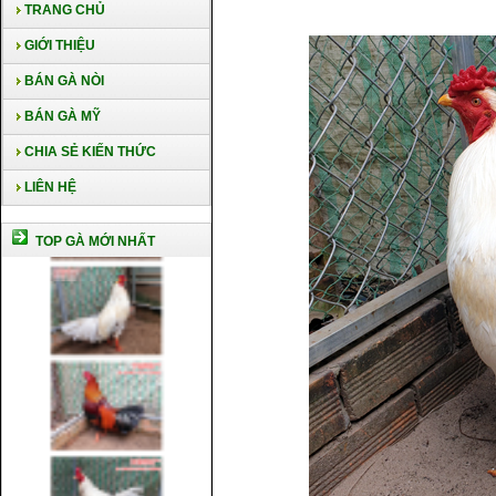
TRANG CHỦ
GIỚI THIỆU
BÁN GÀ NÒI
BÁN GÀ MỸ
CHIA SẺ KIẾN THỨC
LIÊN HỆ
TOP GÀ MỚI NHẤT