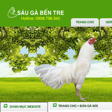
TRANG CHỦ
GIỚ
TRANG CHỦ
>
BÁN GÀ NÒI
DANH MỤC WEBSITE