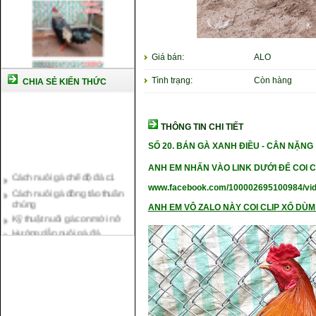
Giá bán:
ALO
Tình trạng:
Còn hàng
CHIA SẺ KIẾN THỨC
THÔNG TIN CHI TIẾT
SỐ 20.
BÁN GÀ XANH ĐIỀU -
CÂN NẶ
NG 
Cách nuôi gà chế độ đá c1
ANH EM NHẤN VÀO LINK DƯỚI ĐỂ COI C
Cách nuôi gà đông tảo thuần
chủng
www.facebook.com/100002695100984/vi
Kỹ thuật nuôi gà con mới nở
ANH EM VÔ ZALO NÀY COI CLIP XỔ DÙM 
Hướng dẫn nuôi gà đá
Tại sao bạn cần biết cách nuôi
gà chọi ?
Cách điều trị bệnh sổ mũi cho
gà