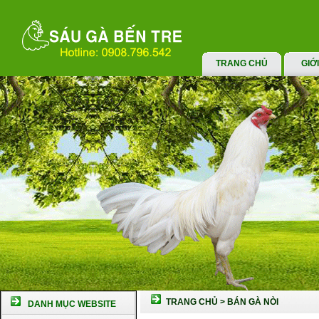
TRANG CHỦ
GIỚ
TRANG CHỦ
>
BÁN GÀ NÒI
DANH MỤC WEBSITE