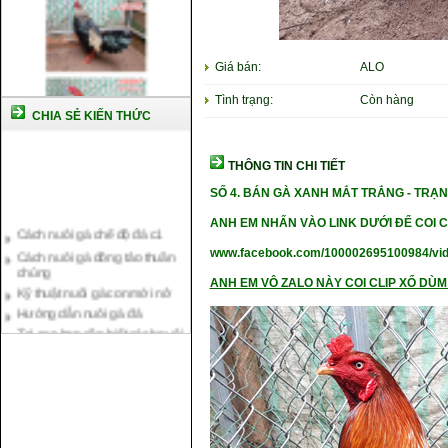
Giá bán:
ALO
Tình trạng:
Còn hàng
CHIA SẺ KIẾN THỨC
THÔNG TIN CHI TIẾT
SỐ 4. BÁN GÀ XANH MẮT TRẮNG - TRẠNG
Cách nuôi gà chế độ đá c1
ANH EM NHẤN VÀO LINK DƯỚI ĐỂ COI C
Cách nuôi gà đông tảo thuần
chủng
www.facebook.com/100002695100984/vi
Kỹ thuật nuôi gà con mới nở
ANH EM VÔ ZALO NÀY COI CLIP XỔ DÙM 
Hướng dẫn nuôi gà đá
Tại sao bạn cần biết cách nuôi
gà chọi ?
Cách điều trị bệnh sổ mũi cho
gà