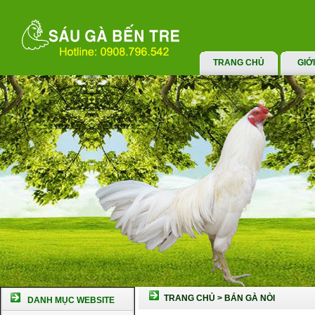
TRANG CHỦ
GIỚ
TRANG CHỦ
>
BÁN GÀ NÒI
DANH MỤC WEBSITE