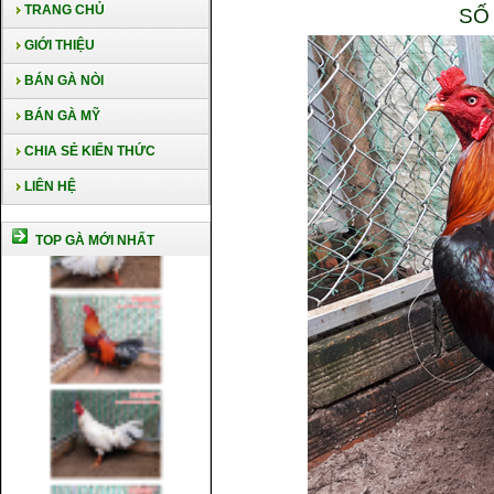
TRANG CHỦ
SỐ
GIỚI THIỆU
BÁN GÀ NÒI
BÁN GÀ MỸ
CHIA SẺ KIẾN THỨC
LIÊN HỆ
TOP GÀ MỚI NHẤT