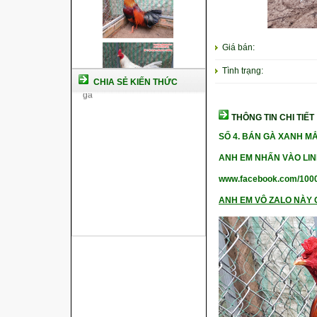
Giá bán:
Tình trạng:
CHIA SẺ KIẾN THỨC
THÔNG TIN CHI TIẾT
SỐ 4. BÁN GÀ XANH MẮ
ANH EM NHẤN VÀO LIN
www.facebook.com/100
ANH EM VÔ ZALO NÀY C
Cách nuôi gà chế độ đá c1
Cách nuôi gà đông tảo thuần
chủng
Kỹ thuật nuôi gà con mới nở
Hướng dẫn nuôi gà đá
Tại sao bạn cần biết cách nuôi
gà chọi ?
Cách điều trị bệnh sổ mũi cho