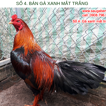
SỐ 4. BÁN GÀ XANH MẮT TRẮNG