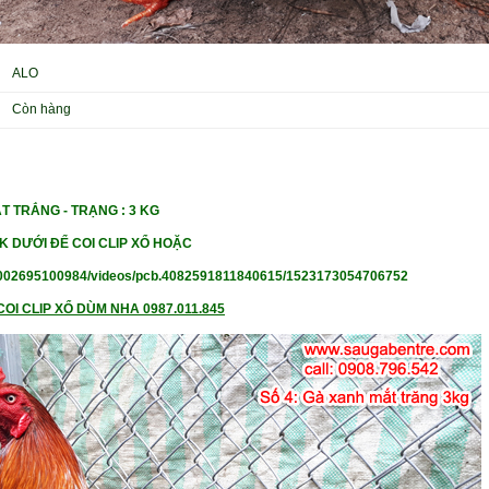
ALO
Còn hàng
T TRẮNG - TRẠNG : 3 KG
K DƯỚI ĐỂ COI CLIP XỔ HOẶC
002695100984/videos/pcb.4082591811840615/1523173054706752
OI CLIP XỔ DÙM NHA 0987.011.845