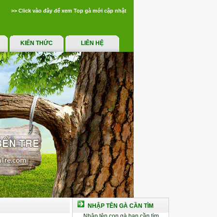
>> Click vào đây để xem Top gà mới cập nhật
KIẾN THỨC
LIÊN HỆ
NHẬP TÊN GÀ CẦN TÌM
Nhập tên con gà bạn cần tìm