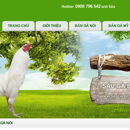
0908 796 542
Hotline:
anh Sáu
TRANG CHỦ
GIỚI THIỆU
BÁN GÀ NÒI
BÁN GÀ MỸ
GÀ NÒI