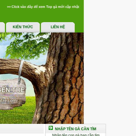
>> Click vào đây để xem Top gà mới cập nhật
KIẾN THỨC
LIÊN HỆ
NHẬP TÊN GÀ CẦN TÌM
Nhập tên con gà bạn cần tìm