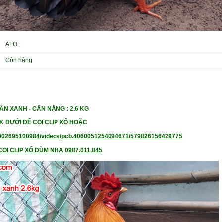
ALO
Còn hàng
HÂN XANH -
CÂN NẶNG : 2.6 KG
K DƯỚI ĐỂ COI CLIP XỔ HOẶC
002695100984/videos/pcb.4060051254094671/579826156429775
OI CLIP XỔ DÙM NHA 0987.011.845