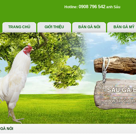
0908 796 542
Hotline:
anh Sáu
TRANG CHỦ
GIỚI THIỆU
BÁN GÀ NÒI
BÁN GÀ MỸ
GÀ NÒI