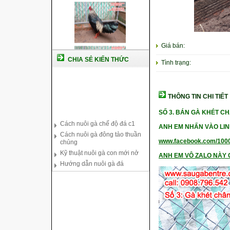
Giá bán:
CHIA SẺ KIẾN THỨC
Tình trạng:
THÔNG TIN CHI TIẾT
Cách nuôi gà chế độ đá c1
Cách nuôi gà đông tảo thuần
SỐ 3. BÁN GÀ KHÉT C
chủng
Kỹ thuật nuôi gà con mới nở
ANH EM NHẤN VÀO LIN
Hướng dẫn nuôi gà đá
www.facebook.com/100
Tại sao bạn cần biết cách nuôi
ANH EM VÔ ZALO NÀY C
gà chọi ?
Cách điều trị bệnh sổ mũi cho
gà