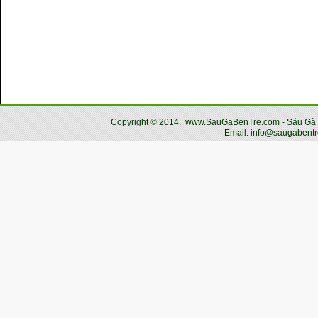
Copyright
©
2014.
www.SauGaBenTre.com - Sáu Gà Bến
Email: info@saugabentr