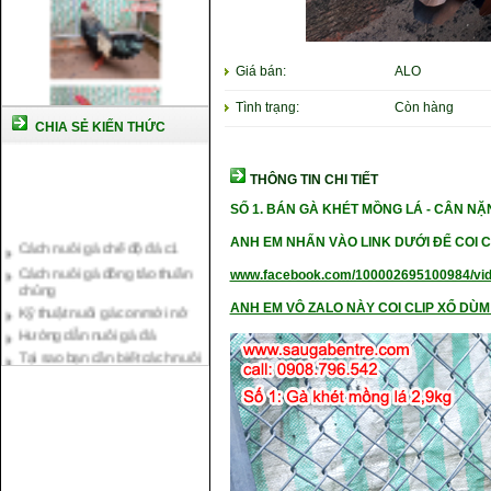
Giá bán:
ALO
Tình trạng:
Còn hàng
CHIA SẺ KIẾN THỨC
THÔNG TIN CHI TIẾT
SỐ 1. BÁN GÀ KHÉT MỒNG LÁ - CÂN N
Cách nuôi gà chế độ đá c1
ANH EM NHẤN VÀO LINK DƯỚI ĐỂ COI C
Cách nuôi gà đông tảo thuần
chủng
www.facebook.com/100002695100984/vi
Kỹ thuật nuôi gà con mới nở
Hướng dẫn nuôi gà đá
ANH EM VÔ ZALO NÀY COI CLIP XỔ DÙM 
Tại sao bạn cần biết cách nuôi
gà chọi ?
Cách điều trị bệnh sổ mũi cho
gà