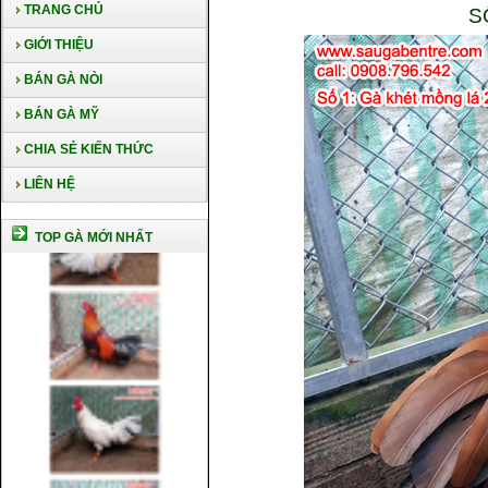
TRANG CHỦ
S
GIỚI THIỆU
BÁN GÀ NÒI
BÁN GÀ MỸ
CHIA SẺ KIẾN THỨC
LIÊN HỆ
TOP GÀ MỚI NHẤT