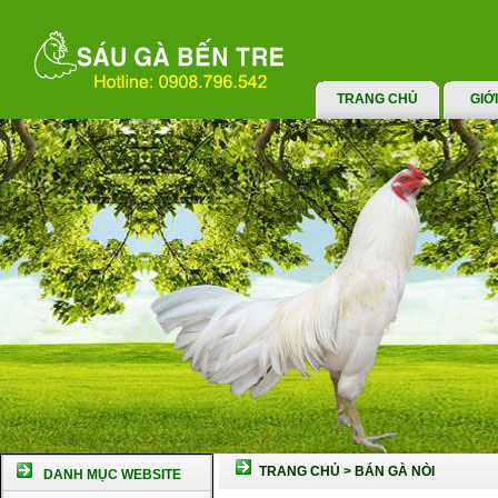
TRANG CHỦ
GIỚ
TRANG CHỦ
>
BÁN GÀ NÒI
DANH MỤC WEBSITE