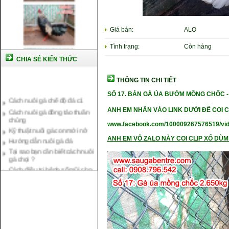
Giá bán:
ALO
Tình trạng:
Còn hàng
CHIA SẺ KIẾN THỨC
THÔNG TIN CHI TIẾT
Cách nuôi gà chế độ đá c1
SỐ 17.
BÁN GÀ ÚA BƯỚM MỒNG CHỐC 
Cách nuôi gà đông tảo thuần
chủng
ANH EM NHẤN VÀO LINK DƯỚI ĐỂ COI C
Kỹ thuật nuôi gà con mới nở
www.facebook.com/100009267576519/vi
Hướng dẫn nuôi gà đá
ANH EM VÔ ZALO NÀY COI CLIP XỔ DÙM 
Tại sao bạn cần biết cách nuôi
gà chọi ?
Cách điều trị bệnh sổ mũi cho
gà