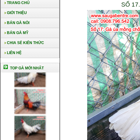
TRANG CHỦ
SỐ 17
GIỚI THIỆU
BÁN GÀ NÒI
BÁN GÀ MỸ
CHIA SẺ KIẾN THỨC
LIÊN HỆ
TOP GÀ MỚI NHẤT