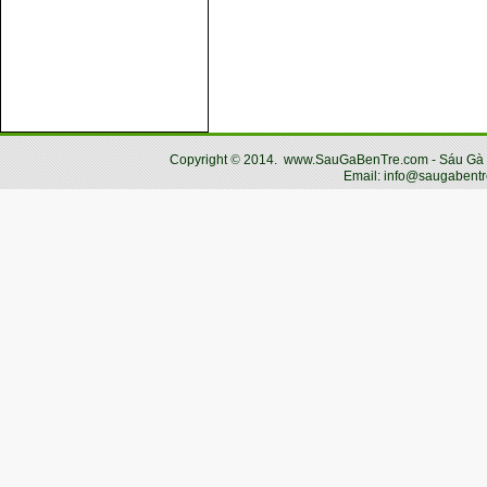
Copyright
©
2014.
www.SauGaBenTre.com - Sáu Gà Bến
Email: info@saugabentr