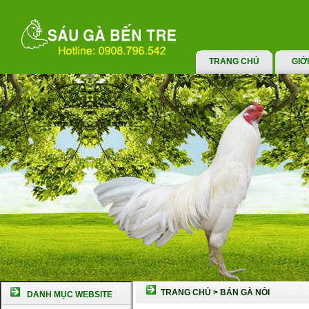
TRANG CHỦ
GIỚ
TRANG CHỦ
>
BÁN GÀ NÒI
DANH MỤC WEBSITE