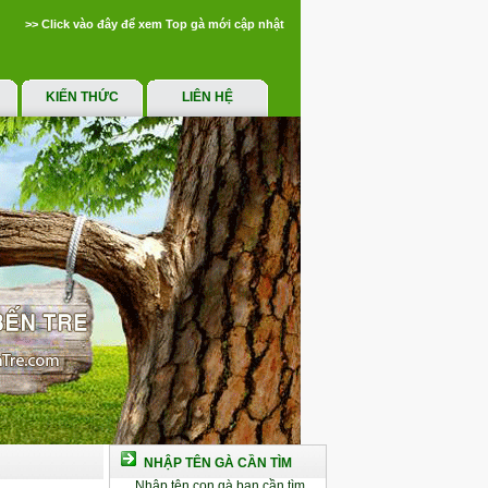
>> Click vào đây để xem Top gà mới cập nhật
KIẾN THỨC
LIÊN HỆ
NHẬP TÊN GÀ CẦN TÌM
Nhập tên con gà bạn cần tìm