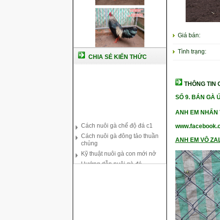
Giá bán:
Tình trạng:
CHIA SẺ KIẾN THỨC
THÔNG TIN C
SỐ 9.
BÁN GÀ ÚA
Cách nuôi gà chế độ đá c1
Cách nuôi gà đông tảo thuần
ANH EM NHẤN V
chủng
www.facebook.
Kỹ thuật nuôi gà con mới nở
Hướng dẫn nuôi gà đá
ANH EM VÔ ZAL
Tại sao bạn cần biết cách nuôi
gà chọi ?
Cách điều trị bệnh sổ mũi cho
gà