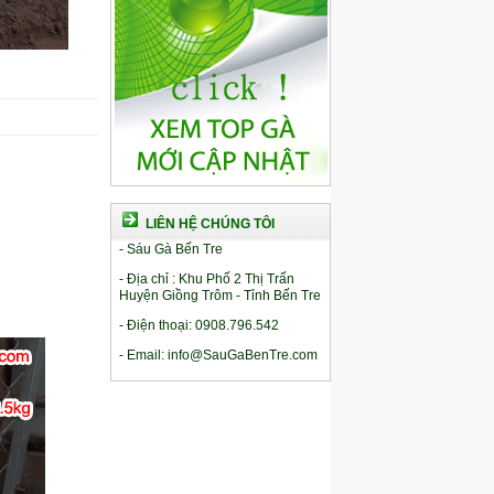
LIÊN HỆ CHÚNG TÔI
- Sáu Gà Bến Tre
- Địa chỉ : Khu Phố 2 Thị Trấn
Huyện Giồng Trôm - Tỉnh Bến Tre
- Điện thoại: 0908.796.542
- Email: info@SauGaBenTre.com