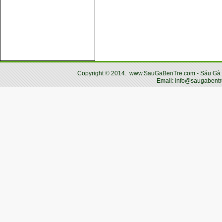
Copyright
©
2014.
www.SauGaBenTre.com - Sáu Gà Bến
Email: info@saugabentr