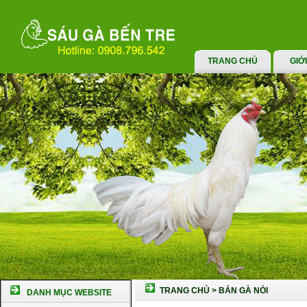
TRANG CHỦ
GIỚ
TRANG CHỦ
>
BÁN GÀ NÒI
DANH MỤC WEBSITE