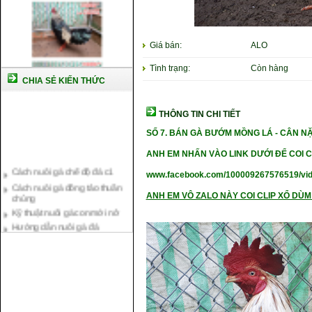
Giá bán:
ALO
Tình trạng:
Còn hàng
CHIA SẺ KIẾN THỨC
THÔNG TIN CHI TIẾT
SỐ 7.
BÁN GÀ BƯỚM MỒNG LÁ
-
CÂN NẶN
Cách nuôi gà chế độ đá c1
ANH EM NHẤN VÀO LINK DƯỚI ĐỂ COI C
Cách nuôi gà đông tảo thuần
www.facebook.com/100009267576519/vi
chủng
Kỹ thuật nuôi gà con mới nở
ANH EM VÔ ZALO NÀY COI CLIP XỔ DÙM 
Hướng dẫn nuôi gà đá
Tại sao bạn cần biết cách nuôi
gà chọi ?
Cách điều trị bệnh sổ mũi cho
gà