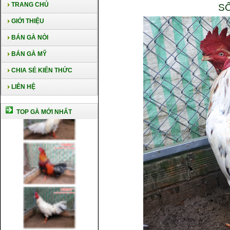
TRANG CHỦ
SỐ
GIỚI THIỆU
BÁN GÀ NÒI
BÁN GÀ MỸ
CHIA SẺ KIẾN THỨC
LIÊN HỆ
TOP GÀ MỚI NHẤT