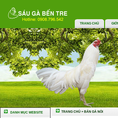
TRANG CHỦ
GIỚ
TRANG CHỦ
>
BÁN GÀ NÒI
DANH MỤC WEBSITE