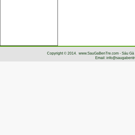
Copyright
©
2014.
www.SauGaBenTre.com - Sáu Gà Bến
Email: info@saugabentr