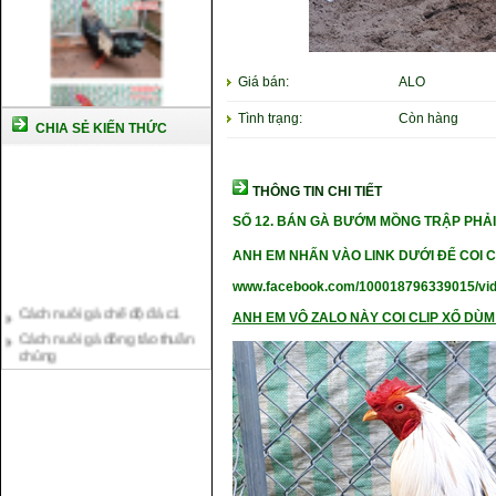
Giá bán:
ALO
Tình trạng:
Còn hàng
CHIA SẺ KIẾN THỨC
THÔNG TIN CHI TIẾT
SỐ 12
. BÁN GÀ BƯỚM MỒNG TRẬP PHẢI 
ANH EM NHẤN VÀO LINK DƯỚI ĐỂ COI C
www.facebook.com/100018796339015/vi
Cách nuôi gà chế độ đá c1
Cách nuôi gà đông tảo thuần
ANH EM VÔ ZALO NÀY COI CLIP XỔ DÙM 
chủng
Kỹ thuật nuôi gà con mới nở
Hướng dẫn nuôi gà đá
Tại sao bạn cần biết cách nuôi
gà chọi ?
Cách điều trị bệnh sổ mũi cho
gà