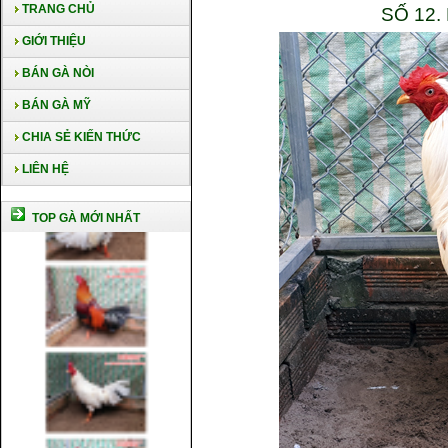
TRANG CHỦ
SỐ 12
GIỚI THIỆU
BÁN GÀ NÒI
BÁN GÀ MỸ
CHIA SẺ KIẾN THỨC
LIÊN HỆ
TOP GÀ MỚI NHẤT