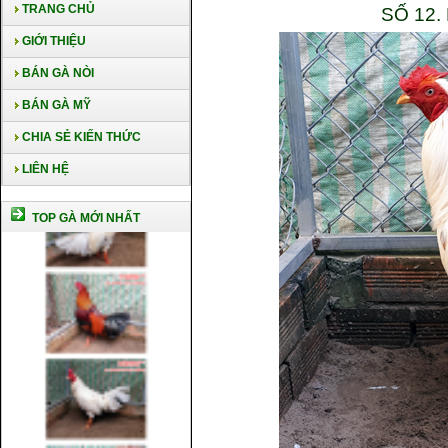
TRANG CHỦ
SỐ 12
GIỚI THIỆU
BÁN GÀ NÒI
BÁN GÀ MỸ
CHIA SẺ KIẾN THỨC
LIÊN HỆ
TOP GÀ MỚI NHẤT