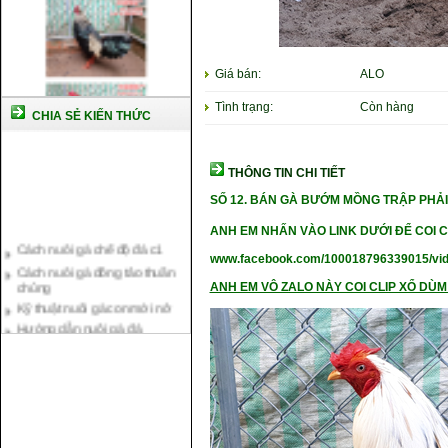
Giá bán:
ALO
Tình trạng:
Còn hàng
CHIA SẺ KIẾN THỨC
THÔNG TIN CHI TIẾT
SỐ 12
. BÁN GÀ BƯỚM MỒNG TRẬP PHẢI 
Cách nuôi gà chế độ đá c1
ANH EM NHẤN VÀO LINK DƯỚI ĐỂ COI C
Cách nuôi gà đông tảo thuần
www.facebook.com/100018796339015/vi
chủng
Kỹ thuật nuôi gà con mới nở
ANH EM VÔ ZALO NÀY COI CLIP XỔ DÙM 
Hướng dẫn nuôi gà đá
Tại sao bạn cần biết cách nuôi
gà chọi ?
Cách điều trị bệnh sổ mũi cho
gà