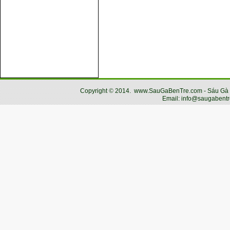
Copyright
©
2014.
www.SauGaBenTre.com - Sáu Gà Bến
Email: info@saugabentr