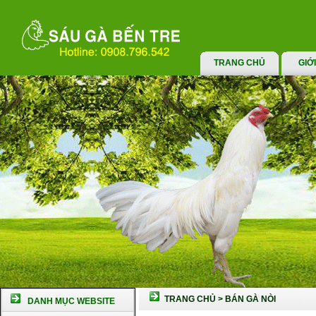
TRANG CHỦ
GIỚ
TRANG CHỦ
>
BÁN GÀ NÒI
DANH MỤC WEBSITE