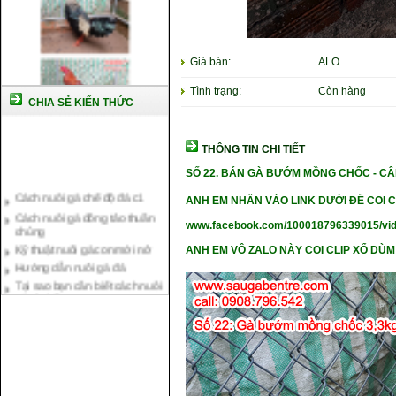
Giá bán:
ALO
Tình trạng:
Còn hàng
CHIA SẺ KIẾN THỨC
THÔNG TIN CHI TIẾT
Cách nuôi gà chế độ đá c1
SỐ 22
. BÁN GÀ BƯỚM MỒNG CHỐC -
CÂ
Cách nuôi gà đông tảo thuần
ANH EM NHẤN VÀO LINK DƯỚI ĐỂ COI C
chủng
Kỹ thuật nuôi gà con mới nở
www.facebook.com/100018796339015/vi
Hướng dẫn nuôi gà đá
ANH EM VÔ ZALO NÀY COI CLIP XỔ DÙM 
Tại sao bạn cần biết cách nuôi
gà chọi ?
Cách điều trị bệnh sổ mũi cho
gà