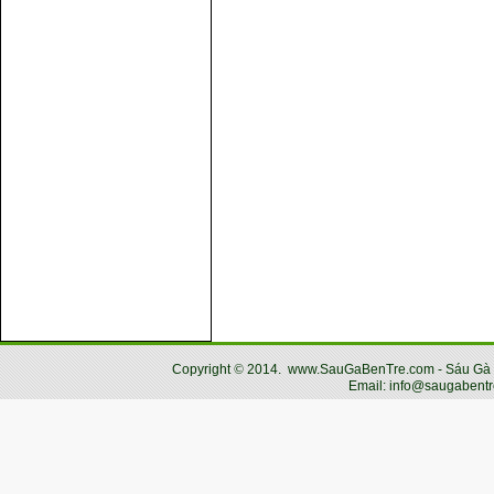
Copyright
©
2014.
www.SauGaBenTre.com - Sáu Gà Bến
Email: info@saugabentr