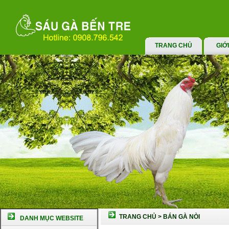
TRANG CHỦ
GIỚ
TRANG CHỦ
>
BÁN GÀ NÒI
DANH MỤC WEBSITE