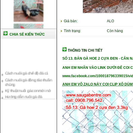
Giá bán:
ALO
Tình trạng:
Còn hàng
CHIA SẺ KIẾN THỨC
THÔNG TIN CHI TIẾT
SỐ 13
. BÁN GÀ HOE 2 CỰA ĐEN -
CÂN N
Cách nuôi gà chế độ đá c1
ANH EM NHẤN VÀO LINK DƯỚI ĐỂ COI C
Cách nuôi gà đông tảo thuần
www.facebook.com/100018796339015/vi
chủng
Kỹ thuật nuôi gà con mới nở
ANH EM VÔ ZALO NÀY COI CLIP XỔ DÙM 
Hướng dẫn nuôi gà đá
Tại sao bạn cần biết cách nuôi
gà chọi ?
Cách điều trị bệnh sổ mũi cho
gà