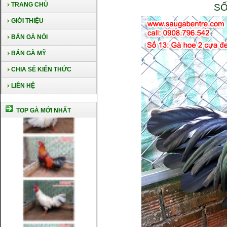
TRANG CHỦ
SỐ
GIỚI THIỆU
BÁN GÀ NÒI
BÁN GÀ MỸ
CHIA SẺ KIẾN THỨC
LIÊN HỆ
TOP GÀ MỚI NHẤT