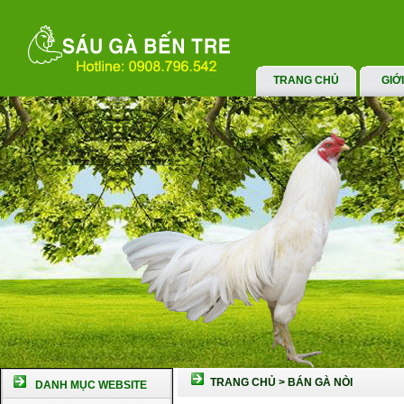
TRANG CHỦ
GIỚ
TRANG CHỦ
>
BÁN GÀ NÒI
DANH MỤC WEBSITE