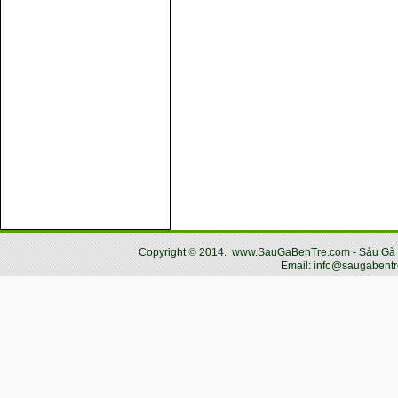
Copyright
©
2014.
www.SauGaBenTre.com - Sáu Gà Bến
Email: info@saugabentr