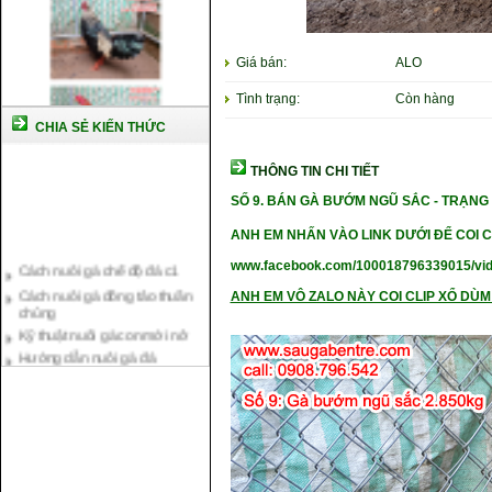
Giá bán:
ALO
Tình trạng:
Còn hàng
CHIA SẺ KIẾN THỨC
THÔNG TIN CHI TIẾT
SỐ 9.
BÁN GÀ BƯỚM NGŨ SẮC - TRẠN
G 
ANH EM NHẤN VÀO LINK DƯỚI ĐỂ COI C
Cách nuôi gà chế độ đá c1
Cách nuôi gà đông tảo thuần
www.facebook.com/100018796339015/vi
chủng
ANH EM VÔ ZALO NÀY COI CLIP XỔ DÙM 
Kỹ thuật nuôi gà con mới nở
Hướng dẫn nuôi gà đá
Tại sao bạn cần biết cách nuôi
gà chọi ?
Cách điều trị bệnh sổ mũi cho
gà