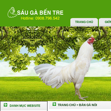
TRANG CHỦ
GIỚ
TRANG CHỦ
>
BÁN GÀ NÒI
DANH MỤC WEBSITE