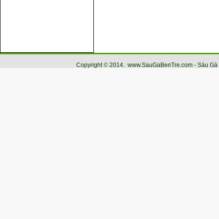
Copyright
©
2014.
www.SauGaBenTre.com - Sáu Gà Bến
Email: info@saugabentr