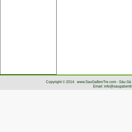
Copyright
©
2014.
www.SauGaBenTre.com - Sáu Gà Bến
Email: info@saugabentr