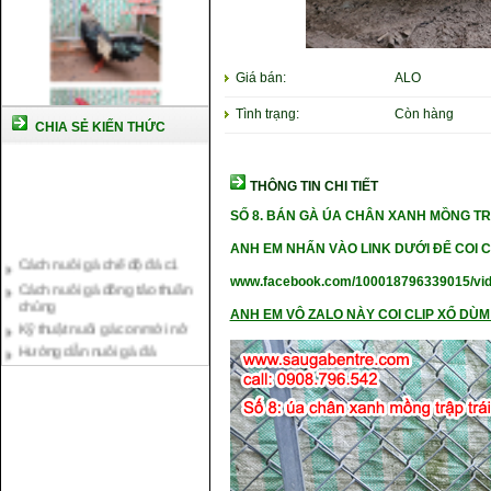
Giá bán:
ALO
Tình trạng:
Còn hàng
CHIA SẺ KIẾN THỨC
THÔNG TIN CHI TIẾT
SỐ 8.
BÁN GÀ ÚA CHÂN XANH MỒNG TRẬ
Cách nuôi gà chế độ đá c1
ANH EM NHẤN VÀO LINK DƯỚI ĐỂ COI C
Cách nuôi gà đông tảo thuần
chủng
www.facebook.com/100018796339015/vi
Kỹ thuật nuôi gà con mới nở
ANH EM VÔ ZALO NÀY COI CLIP XỔ DÙM 
Hướng dẫn nuôi gà đá
Tại sao bạn cần biết cách nuôi
gà chọi ?
Cách điều trị bệnh sổ mũi cho
gà