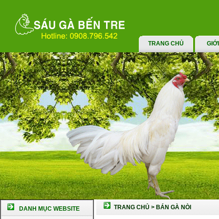
TRANG CHỦ
GIỚ
TRANG CHỦ
>
BÁN GÀ NÒI
DANH MỤC WEBSITE