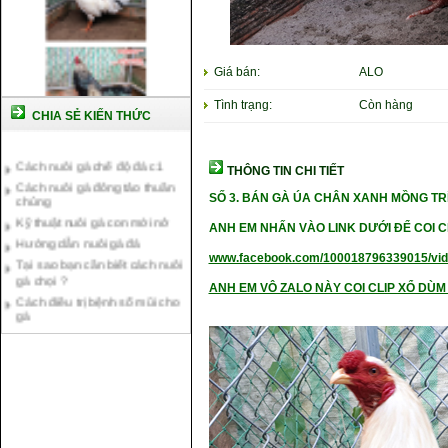
Giá bán:
ALO
Tình trạng:
Còn hàng
CHIA SẺ KIẾN THỨC
Cách nuôi gà chế độ đá c1
Cách nuôi gà đông tảo thuần
THÔNG TIN CHI TIẾT
chủng
SỐ 3. BÁN GÀ ÚA CHÂN XANH MỒNG TR
Kỹ thuật nuôi gà con mới nở
Hướng dẫn nuôi gà đá
ANH EM NHẤN VÀO LINK DƯỚI ĐỂ COI C
Tại sao bạn cần biết cách nuôi
gà chọi ?
www.facebook.com/100018796339015/vi
Cách điều trị bệnh sổ mũi cho
ANH EM VÔ ZALO NÀY COI CLIP XỔ DÙM 
gà