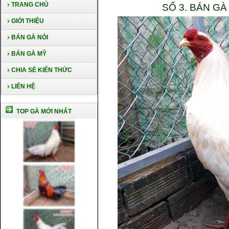
TRANG CHỦ
SỐ 3. BÁN G
GIỚI THIỆU
BÁN GÀ NÒI
BÁN GÀ MỸ
CHIA SẺ KIẾN THỨC
LIÊN HỆ
TOP GÀ MỚI NHẤT