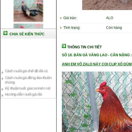
Giá bán:
ALO
Tình trạng:
Còn hàng
CHIA SẺ KIẾN THỨC
THÔNG TIN CHI TIẾT
SỐ 18
. BÁN GÀ VÀNG LAO -
CÂN NẶ
NG :
Cách nuôi gà chế độ đá c1
ANH EM VÔ ZALO NÀY COI CLIP XỔ DÙM 
Cách nuôi gà đông tảo thuần
chủng
Kỹ thuật nuôi gà con mới nở
Hướng dẫn nuôi gà đá
Tại sao bạn cần biết cách nuôi
gà chọi ?
Cách điều trị bệnh sổ mũi cho
gà