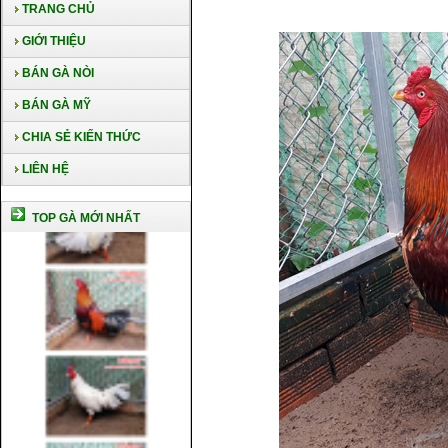
TRANG CHỦ
GIỚI THIỆU
BÁN GÀ NÒI
BÁN GÀ MỸ
CHIA SẺ KIẾN THỨC
LIÊN HỆ
TOP GÀ MỚI NHẤT