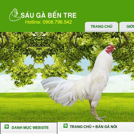
TRANG CHỦ
GIỚ
TRANG CHỦ
>
BÁN GÀ NÒI
DANH MỤC WEBSITE