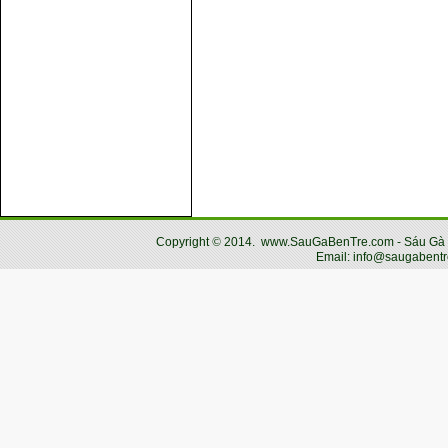
Copyright
©
2014.
www.SauGaBenTre.com - Sáu Gà Bến
Email: info@saugabentr