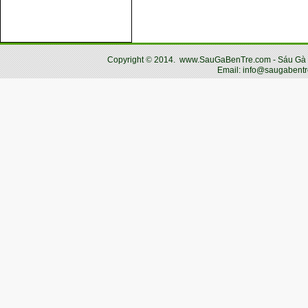
Copyright
©
2014.
www.SauGaBenTre.com - Sáu Gà Bến
Email: info@saugabentr