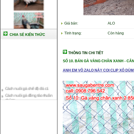
Giá bán:
ALO
Tình trạng:
Còn hàng
CHIA SẺ KIẾN THỨC
THÔNG TIN CHI TIẾT
SỐ 10.
BÁN GÀ VÀNG CHÂN XANH -
CÂN
ANH EM VÔ ZALO NÀY COI CLIP XỔ DÙM 
Cách nuôi gà chế độ đá c1
Cách nuôi gà đông tảo thuần
chủng
Kỹ thuật nuôi gà con mới nở
Hướng dẫn nuôi gà đá
Tại sao bạn cần biết cách nuôi
gà chọi ?
Cách điều trị bệnh sổ mũi cho
gà