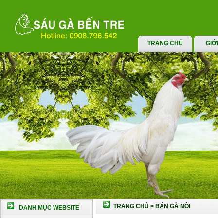
TRANG CHỦ
GIỚ
TRANG CHỦ
>
BÁN GÀ NÒI
DANH MỤC WEBSITE