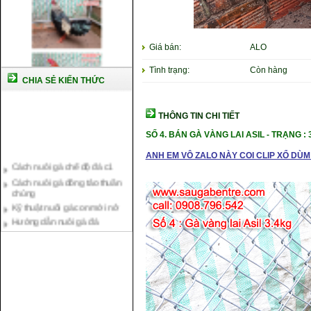
Giá bán:
ALO
Tình trạng:
Còn hàng
CHIA SẺ KIẾN THỨC
THÔNG TIN CHI TIẾT
SỐ 4. BÁN GÀ VÀNG LAI ASIL - TRẠNG : 
Cách nuôi gà chế độ đá c1
ANH EM VÔ ZALO NÀY COI CLIP XỔ DÙM 
Cách nuôi gà đông tảo thuần
chủng
Kỹ thuật nuôi gà con mới nở
Hướng dẫn nuôi gà đá
Tại sao bạn cần biết cách nuôi
gà chọi ?
Cách điều trị bệnh sổ mũi cho
gà