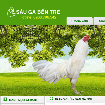
TRANG CHỦ
GIỚ
TRANG CHỦ
>
BÁN GÀ NÒI
DANH MỤC WEBSITE