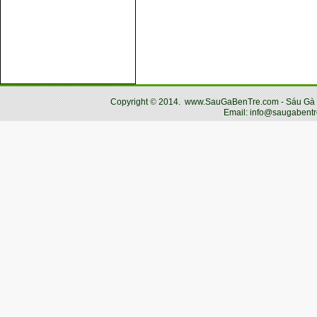
Copyright
©
2014.
www.SauGaBenTre.com - Sáu Gà Bến
Email: info@saugabentr