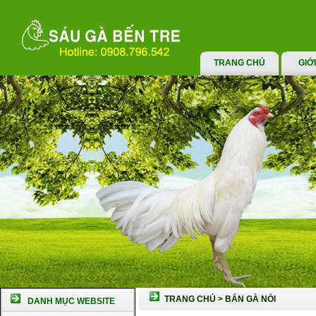
TRANG CHỦ
GIỚ
TRANG CHỦ
>
BÁN GÀ NÒI
DANH MỤC WEBSITE