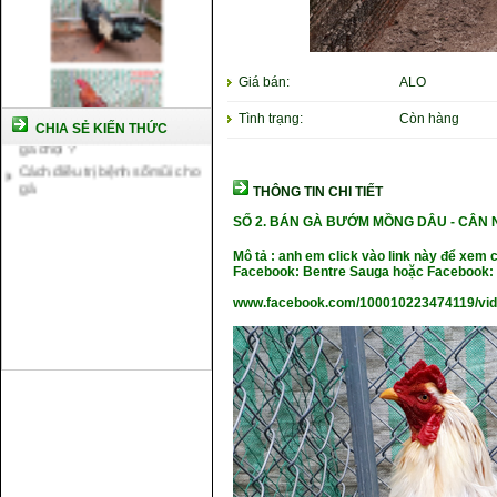
Cách nuôi gà đông tảo thuần
chủng
Kỹ thuật nuôi gà con mới nở
Hướng dẫn nuôi gà đá
Giá bán:
ALO
Tại sao bạn cần biết cách nuôi
gà chọi ?
Tình trạng:
Còn hàng
CHIA SẺ KIẾN THỨC
Cách điều trị bệnh sổ mũi cho
gà
THÔNG TIN CHI TIẾT
SỐ 2. BÁN GÀ BƯỚM MỒNG DÂU - CÂN
Mô tả : anh em click vào link này để xem 
Facebook: Bentre Sauga hoặc Facebook: 
www.facebook.com/100010223474119/vi