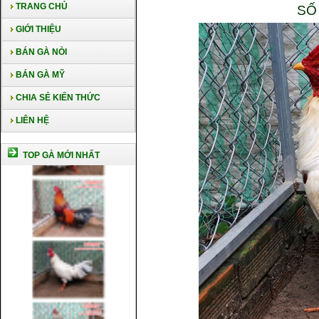
TRANG CHỦ
SỐ
GIỚI THIỆU
BÁN GÀ NÒI
BÁN GÀ MỸ
CHIA SẺ KIẾN THỨC
LIÊN HỆ
TOP GÀ MỚI NHẤT
Cách nuôi gà chế độ đá c1