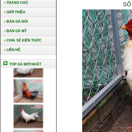
TRANG CHỦ
SỐ
GIỚI THIỆU
BÁN GÀ NÒI
BÁN GÀ MỸ
CHIA SẺ KIẾN THỨC
LIÊN HỆ
TOP GÀ MỚI NHẤT