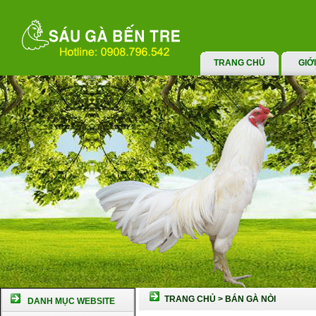
TRANG CHỦ
GIỚ
TRANG CHỦ
>
BÁN GÀ NÒI
DANH MỤC WEBSITE