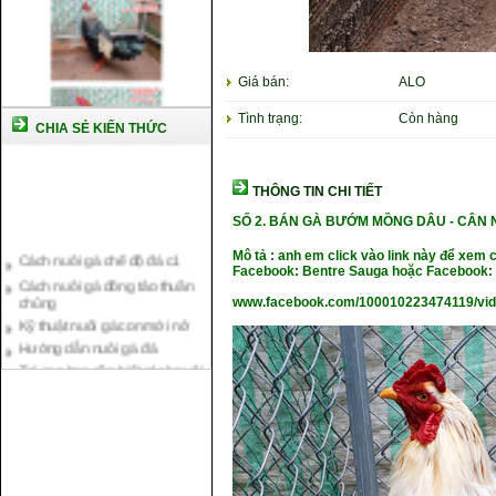
Giá bán:
ALO
Tình trạng:
Còn hàng
CHIA SẺ KIẾN THỨC
THÔNG TIN CHI TIẾT
SỐ 2. BÁN GÀ BƯỚM MỒNG DÂU - CÂN
Cách nuôi gà chế độ đá c1
Cách nuôi gà đông tảo thuần
Mô tả : anh em click vào link này để xem 
chủng
Facebook: Bentre Sauga hoặc Facebook: 
Kỹ thuật nuôi gà con mới nở
www.facebook.com/100010223474119/vi
Hướng dẫn nuôi gà đá
Tại sao bạn cần biết cách nuôi
gà chọi ?
Cách điều trị bệnh sổ mũi cho
gà