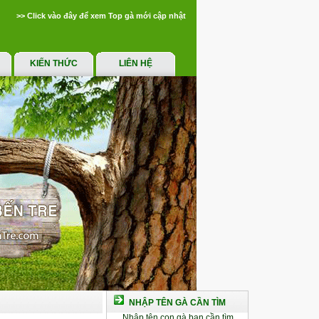
>> Click vào đây để xem Top gà mới cập nhật
KIẾN THỨC
LIÊN HỆ
NHẬP TÊN GÀ CẦN TÌM
Nhập tên con gà bạn cần tìm