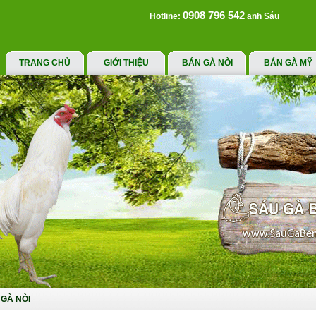
0908 796 542
Hotline:
anh Sáu
TRANG CHỦ
GIỚI THIỆU
BÁN GÀ NÒI
BÁN GÀ MỸ
GÀ NÒI