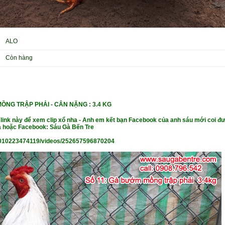
ALO
Còn hàng
ỒNG TRẬP PHẢI -
CÂN NẶ
NG : 3.4 KG
 link này để xem clip xổ nha - Anh em kết bạn Facebook của anh sáu mới coi đư
 hoặc Facebook: Sáu Gà Bến Tre
010223474119/videos/252657596870204