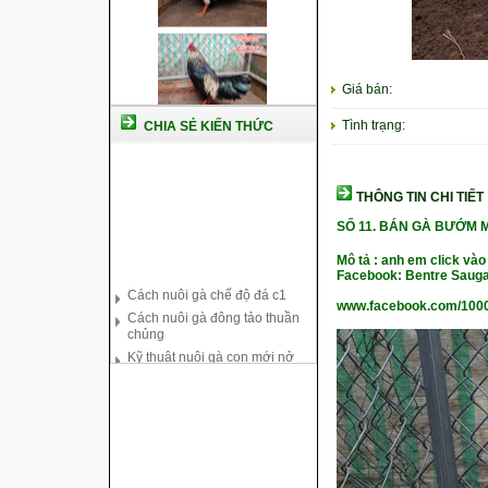
Giá bán:
Tình trạng:
CHIA SẺ KIẾN THỨC
THÔNG TIN CHI TIẾT
SỐ 11.
BÁN GÀ BƯỚM M
Cách nuôi gà chế độ đá c1
Mô tả : anh em click vào
Cách nuôi gà đông tảo thuần
Facebook: Bentre Sauga
chủng
www.facebook.com/100
Kỹ thuật nuôi gà con mới nở
Hướng dẫn nuôi gà đá
Tại sao bạn cần biết cách nuôi
gà chọi ?
Cách điều trị bệnh sổ mũi cho
gà