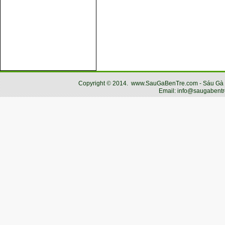
Copyright
©
2014.
www.SauGaBenTre.com - Sáu Gà Bến
Email: info@saugabentr