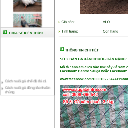
Giá bán:
ALO
Tình trạng:
Còn hàng
CHIA SẺ KIẾN THỨC
THÔNG TIN CHI TIẾT
SỐ 3. BÁN GÀ XÁM CHUỐI -
CÂN NẶNG : 
Mô tả : anh em click vào link này để xem 
Facebook: Bentre Sauga hoặc Facebook: 
Cách nuôi gà chế độ đá c1
www.facebook.com/100010223474119/vi
Cách nuôi gà đông tảo thuần
chủng
Kỹ thuật nuôi gà con mới nở
Hướng dẫn nuôi gà đá
Tại sao bạn cần biết cách nuôi
gà chọi ?
Cách điều trị bệnh sổ mũi cho
gà