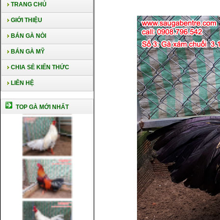
TRANG CHỦ
GIỚI THIỆU
BÁN GÀ NÒI
BÁN GÀ MỸ
CHIA SẺ KIẾN THỨC
LIÊN HỆ
TOP GÀ MỚI NHẤT