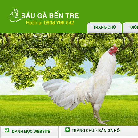
TRANG CHỦ
GIỚ
TRANG CHỦ
>
BÁN GÀ NÒI
DANH MỤC WEBSITE